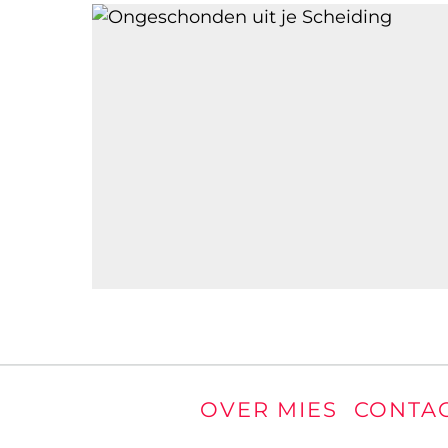
ARNOUD
8 JUNI 2017
0
Wat bepaalt de kosten
van een
(echt)scheiding?
STEFANIE
15 FEBRUARI 2017
OVER MIES
CONTA