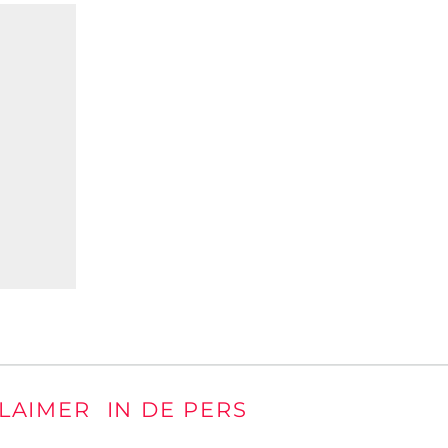
0
PUNT & VAN HAPERT
ADVOCATEN
1 MEI 2020
0
0
CLAIMER
IN DE PERS
De overname van de