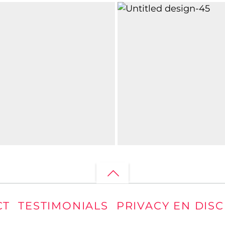
ANNE-MARIE VAN DOORN
30 JUNI 2020
1
MARTINE
Back
30 OKTOBER 2016
to
CT
TESTIMONIALS
PRIVACY EN DIS
top