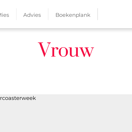
Mies
Advies
Boekenplank
Vrouw