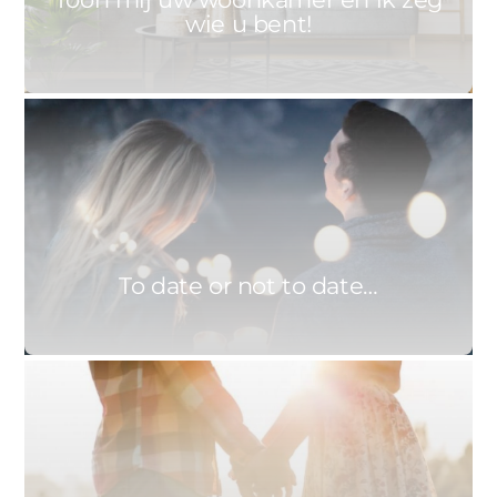
wie u bent!
0
ASTRID
4 NOVEMBER 2017
To date or not to date…
1
ASTRID
29 MEI 2017