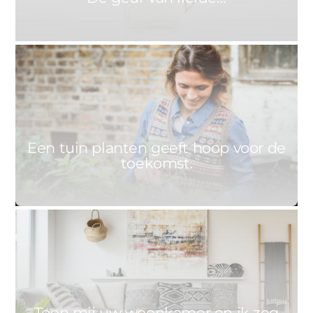
0
ASTRID
9 FEBRUARI 2021
Een tuin planten geeft hoop voor de
toekomst.
0
ASTRID
3 FEBRUARI 2021
Toon mij uw woonkamer en ik zeg