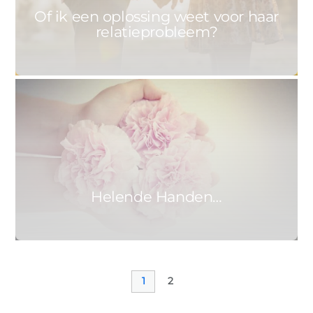
Of ik een oplossing weet voor haar
relatieprobleem?
1
ASTRID
22 MAART 2017
Helende Handen…
1
2