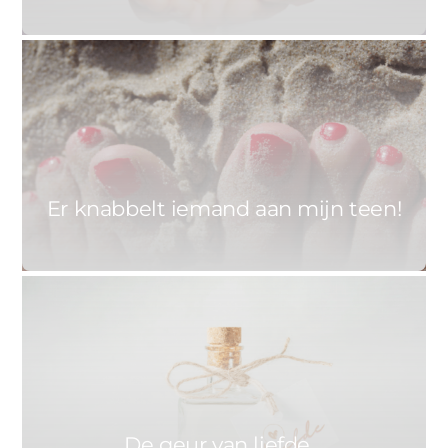
0
ASTRID
22 JUNI 2021
Er knabbelt iemand aan mijn teen!
0
ASTRID
19 MAART 2021
De geur van liefde…