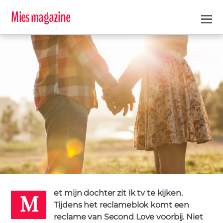
Mies magazine
M
RELATIEPROBLEEM
1
ASTRID
29 MEI 2017
et mijn dochter zit ik tv te kijken.
Tijdens het reclameblok komt een
reclame van Second Love voorbij. Niet