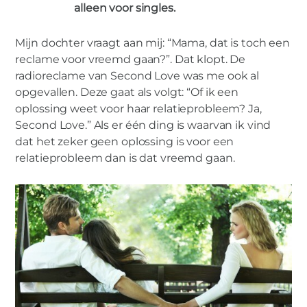
alleen voor singles.
Mijn dochter vraagt aan mij: “Mama, dat is toch een
NIEUWE LIEFDE
reclame voor vreemd gaan?”. Dat klopt. De
Of ik een oplossing weet voor haar
radioreclame van Second Love was me ook al
relatieprobleem?
opgevallen. Deze gaat als volgt: “Of ik een
oplossing weet voor haar relatieprobleem? Ja,
Second Love.” Als er één ding is waarvan ik vind
dat het zeker geen oplossing is voor een
relatieprobleem dan is dat vreemd gaan.