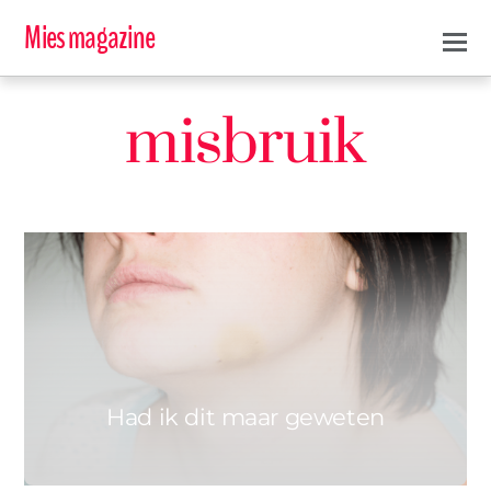
Mies magazine
misbruik
0
AMÉLIE
23 OKTOBER 2017
Had ik dit maar geweten