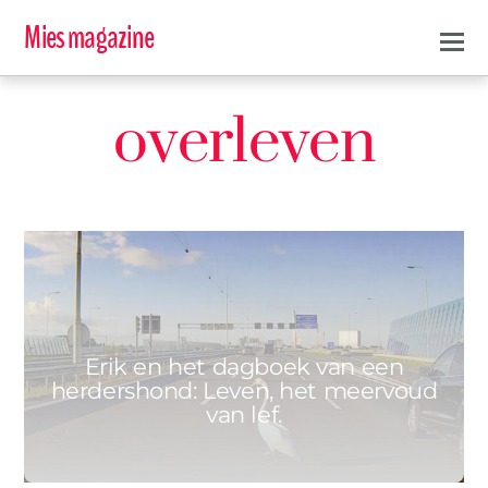
Mies magazine
overleven
1
ERIK
13 SEPTEMBER 2021
Erik en het dagboek van een
herdershond: Leven, het meervoud
van lef.