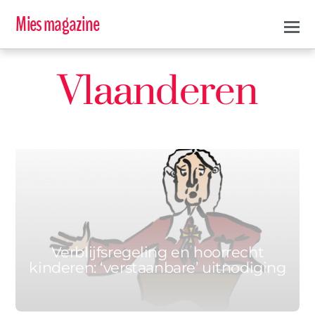
Mies magazine
Vlaanderen
ERIC DE CORTE & CINDY CAPELLEMAN
13 JUNI 2017
0
Verblijfsregeling en hoorrecht
kinderen: ‘verstaanbare’ uitnodiging