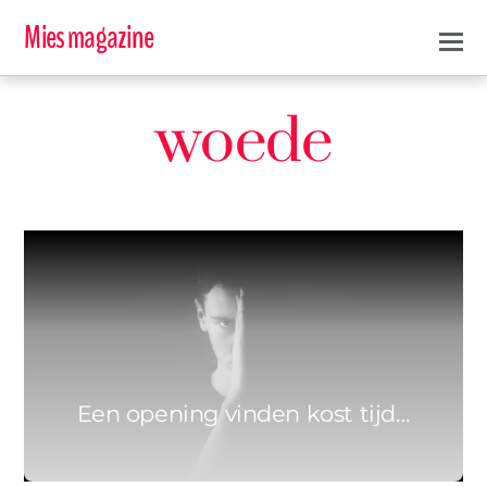
Mies magazine
woede
0
MARIEKE
8 SEPTEMBER 2019
Een opening vinden kost tijd…