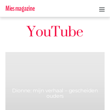
Mies magazine
YouTube
0
MIES
21 MAART 2016
Dionne: mijn verhaal – gescheiden
ouders