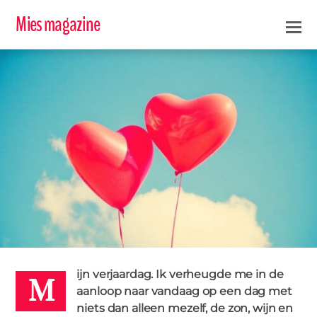
Mies magazine
M
ALEXA
ijn verjaardag. Ik verheugde me in de
17 JUNI 2017
aanloop naar vandaag op een dag met
HART
JARIG
niets dan alleen mezelf, de zon, wijn en
PICNIC
VIEREN