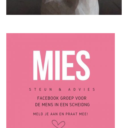
VROUW
Ik hield mijn hart vast