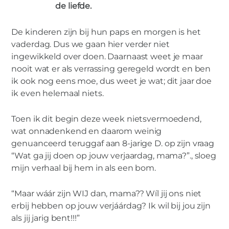
0
de liefde.
De kinderen zijn bij hun paps en morgen is het
vaderdag. Dus we gaan hier verder niet
VROUW
ingewikkeld over doen. Daarnaast weet je maar
Een jarig hart
nooit wat er als verrassing geregeld wordt en ben
ik ook nog eens moe, dus weet je wat; dit jaar doe
ik even helemaal niets.
Toen ik dit begin deze week nietsvermoedend,
wat onnadenkend en daarom weinig
genuanceerd teruggaf aan 8-jarige D. op zijn vraag
“Wat ga jij doen op jouw verjaardag, mama?”., sloeg
mijn verhaal bij hem in als een bom.
“Maar wáár zijn WIJ dan, mama?? Wíl jij ons niet
erbij hebben op jouw verjáárdag? Ik wil bij jou zijn
als jij jarig bent!!!”