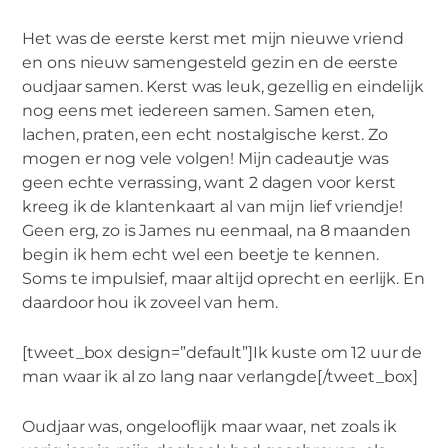
0
Het was de eerste kerst met mijn nieuwe vriend
en ons nieuw samengesteld gezin en de eerste
oudjaar samen. Kerst was leuk, gezellig en eindelijk
VROUW
nog eens met iedereen samen. Samen eten,
Een nieuw jaar.
lachen, praten, een echt nostalgische kerst. Zo
mogen er nog vele volgen! Mijn cadeautje was
geen echte verrassing, want 2 dagen voor kerst
kreeg ik de klantenkaart al van mijn lief vriendje!
Geen erg, zo is James nu eenmaal, na 8 maanden
begin ik hem echt wel een beetje te kennen.
Soms te impulsief, maar altijd oprecht en eerlijk. En
daardoor hou ik zoveel van hem.
[tweet_box design=”default”]Ik kuste om 12 uur de
man waar ik al zo lang naar verlangde[/tweet_box]
Oudjaar was, ongelooflijk maar waar, net zoals ik