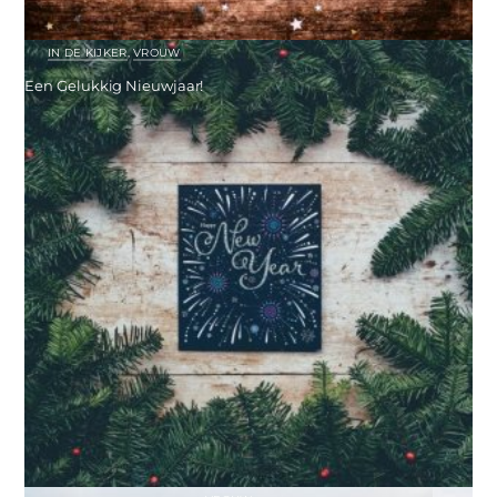
IN DE KIJKER
,
VROUW
Een Gelukkig Nieuwjaar!