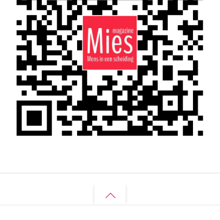
Back
to