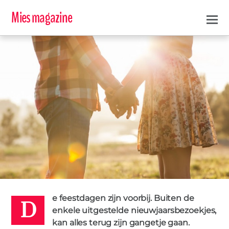
Mies magazine
D
LISA
e feestdagen zijn voorbij. Buiten de
7 JANUARI 2016
enkele uitgestelde nieuwjaarsbezoekjes,
NIEUWJAAR
TIJD
kan alles terug zijn gangetje gaan.
VOORNEMENS