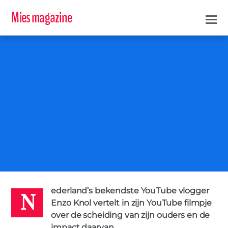
Mies magazine
N
JEUGD
SCHEIDING
VLOGGER
0
MIES
27 OKTOBER 2015
ederland’s bekendste YouTube vlogger
Enzo Knol vertelt in zijn YouTube filmpje
over de scheiding van zijn ouders en de
impact daarvan.