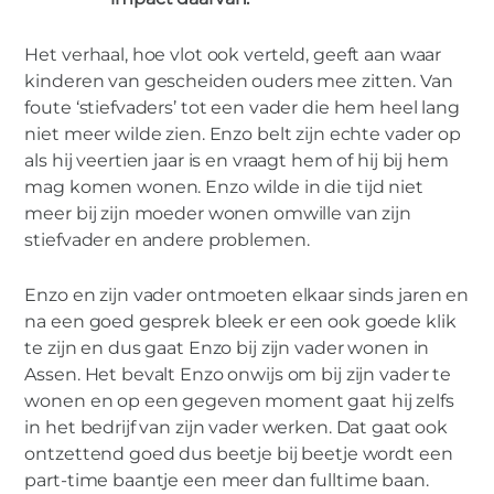
VIDEO'S
Het verhaal, hoe vlot ook verteld, geeft aan waar
Enzo Knol over de impact van de
kinderen van gescheiden ouders mee zitten. Van
foute ‘stiefvaders’ tot een vader die hem heel lang
scheiding van zijn ouders.
niet meer wilde zien. Enzo belt zijn echte vader op
als hij veertien jaar is en vraagt hem of hij bij hem
mag komen wonen. Enzo wilde in die tijd niet
meer bij zijn moeder wonen omwille van zijn
stiefvader en andere problemen.
Enzo en zijn vader ontmoeten elkaar sinds jaren en
na een goed gesprek bleek er een ook goede klik
te zijn en dus gaat Enzo bij zijn vader wonen in
Assen. Het bevalt Enzo onwijs om bij zijn vader te
wonen en op een gegeven moment gaat hij zelfs
in het bedrijf van zijn vader werken. Dat gaat ook
ontzettend goed dus beetje bij beetje wordt een
part-time baantje een meer dan fulltime baan.