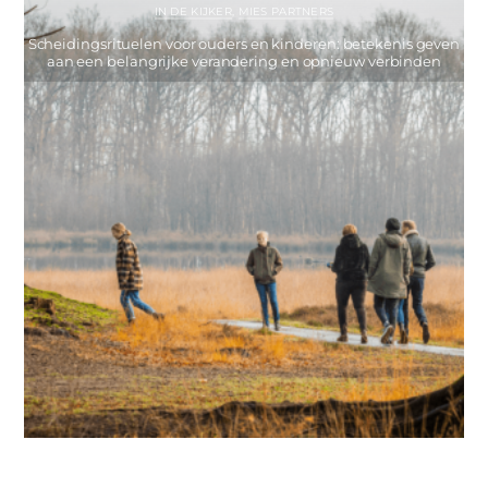
IN DE KIJKER
,
MIES PARTNERS
Scheidingsrituelen voor ouders en kinderen: betekenis geven
aan een belangrijke verandering en opnieuw verbinden
IN DE KIJKER
,
MIES PARTNERS
In het oog van de storm