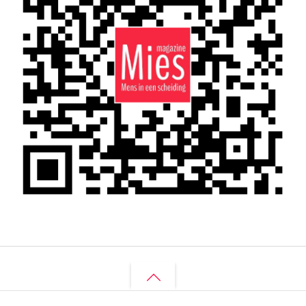
Back
to