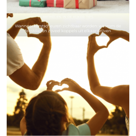
ARTIKELEN
,
IN DE KIJKER
,
TIPS
Wanneer kerstscheuren zichtbaar worden: waarom de
feestdagen zoveel koppels uit elkaar drijven