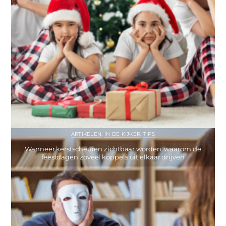
ARTIKELEN
,
IN DE KIJKER
,
TIPS
Wanneer kerstscheuren zichtbaar worden: waarom de
feestdagen zoveel koppels uit elkaar drijven