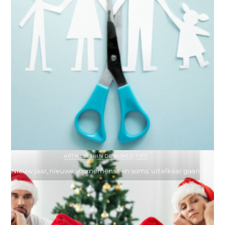
ARTIKELEN
,
IN DE KIJKER
,
TIPS
Nieuw jaar, nieuwe voornemens… en soms: uit elkaar gaan