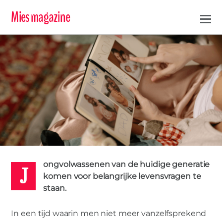
Mies magazine
J
0
MARIEKE
9 JANUARI 2022
ongvolwassenen van de huidige generatie
komen voor belangrijke levensvragen te
IN DE KIJKER
,
MIES PARTNERS
staan.
Het belang van tastbare
In een tijd waarin men niet meer vanzelfsprekend
jeugdherinneringen voor het begrip