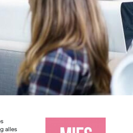
SCHEIDING
0
es
g alles