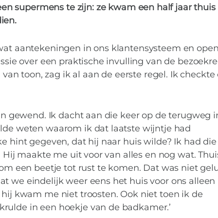
en supermens te zijn: ze kwam een half jaar thuis 
ien.
g wat aantekeningen in ons klantensysteem en ope
ussie over een praktische invulling van de bezoekre
n toon, zag ik al aan de eerste regel. Ik checkte
jten gewend. Ik dacht aan die keer op de terugweg i
lde weten waarom ik dat laatste wijntje had
e hint gegeven, dat hij naar huis wilde? Ik had die
g. Hij maakte me uit voor van alles en nog wat. Thui
een beetje tot rust te komen. Dat was niet geluk
OP DE WERKVLOER
t we eindelijk weer eens het huis voor ons alleen
neel overeind blijft
 hij kwam me niet troosten. Ook niet toen ik de
krulde in een hoekje van de badkamer.’