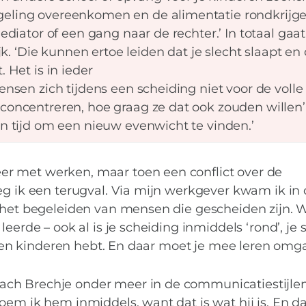
ling overeenkomen en de alimentatie rondkrijge
diator of een gang naar de rechter.’ In totaal gaat
k. ‘Die kunnen ertoe leiden dat je slecht slaapt en 
Het is in ieder
sen zich tijdens een scheiding niet voor de volle
oncentreren, hoe graag ze dat ook zouden willen’
 tijd om een nieuw evenwicht te vinden.’
r met werken, maar toen een conflict over de
eg ik een terugval. Via mijn werkgever kwam ik in 
n het begeleiden van mensen die gescheiden zijn. 
eerde – ook al is je scheiding inmiddels ‘rond’, je s
samen kinderen hebt. En daar moet je mee leren omga
ch Brechje onder meer in de communicatiestijle
em ik hem inmiddels, want dat is wat hij is. En da