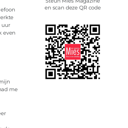
Steun Mies Magazine
en scan deze QR code
lefoon
werkte
 uur
ik even
mijn
k had me
eer