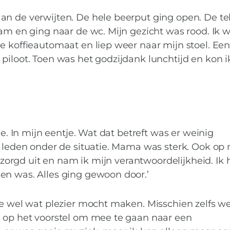
privéstorm
an de verwijten. De hele beerput ging open. De te
nam en ging naar de wc. Mijn gezicht was rood. Ik 
e koffieautomaat en liep weer naar mijn stoel. Een
piloot. Toen was het godzijdank lunchtijd en kon 
de. In mijn eentje. Wat dat betreft was er weinig
n leden onder de situatie. Mama was sterk. Ook op 
verzorgd uit en nam ik mijn verantwoordelijkheid. I
en was. Alles ging gewoon door.’
oe wel wat plezier mocht maken. Misschien zelfs w
a op het voorstel om mee te gaan naar een