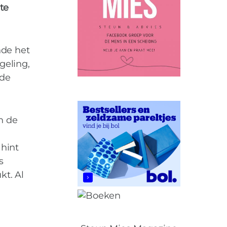
te
nde het
geling,
 de
n de
 hint
s
t. Al
, ook tijdens een