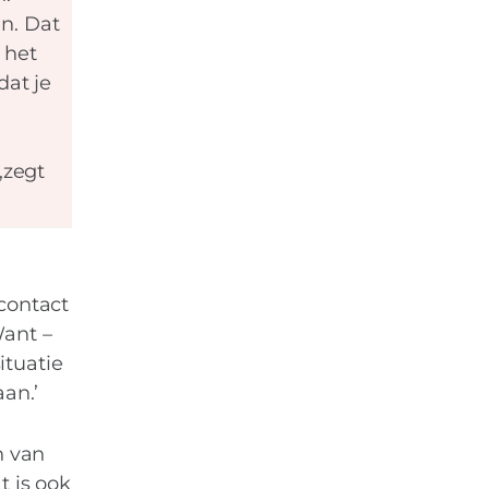
n. Dat
 het
dat je
,zegt
contact
Want –
ituatie
an.’
n van
t is ook