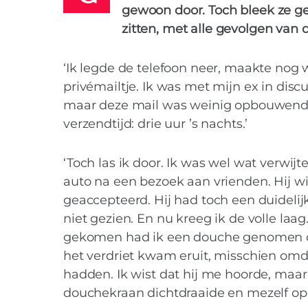
gewoon door. Toch bleek ze ge
zitten, met alle gevolgen van d
‘Ik legde de telefoon neer, maakte no
privémailtje. Ik was met mijn ex in disc
maar deze mail was weinig opbouwend va
verzendtijd: drie uur ’s nachts.’
‘Toch las ik door. Ik was wel wat verwi
auto na een bezoek aan vrienden. Hij wi
geaccepteerd. Hij had toch een duidelijk
niet gezien. En nu kreeg ik de volle laa
gekomen had ik een douche genomen om 
het verdriet kwam eruit, misschien omda
Hoe je professio
hadden. Ik wist dat hij me hoorde, maar
douchekraan dichtdraaide en mezelf op