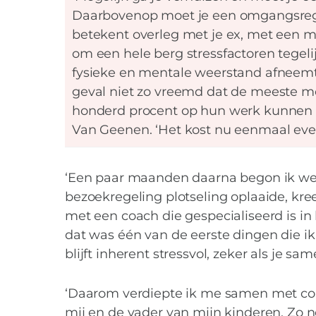
Daarbovenop moet je een omgangsrege
betekent overleg met je ex, met een me
om een hele berg stressfactoren tegelij
fysieke en mentale weerstand afneemt. 
geval niet zo vreemd dat de meeste men
honderd procent op hun werk kunnen c
Van Geenen. ‘Het kost nu eenmaal even
‘Een paar maanden daarna begon ik wee
bezoekregeling plotseling oplaaide, kre
met een coach die gespecialiseerd is i
dat was één van de eerste dingen die ik l
blijft inherent stressvol, zeker als je 
‘Daarom verdiepte ik me samen met coa
mij en de vader van mijn kinderen. Zo no