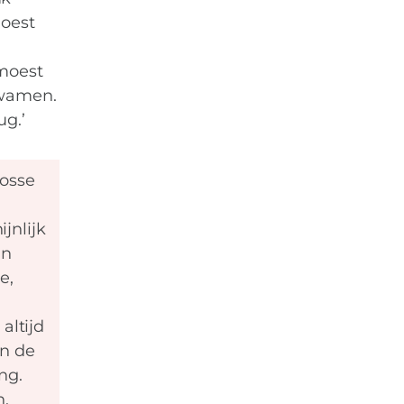
moest
moest
kwamen.
g.’
losse
jnlijk
an
e,
altijd
an de
ng.
n.