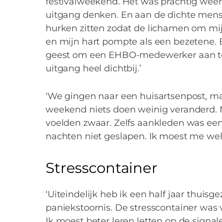
festivalweekend. Het was prachtig weer
uitgang denken. En aan de dichte mense
hurken zitten zodat de lichamen om mi
en mijn hart pompte als een bezetene.
geest om een EHBO-medewerker aan te 
uitgang heel dichtbij.’
‘We gingen naar een huisartsenpost, ma
weekend niets doen weinig veranderd. M
voelden zwaar. Zelfs aankleden was een 
nachten niet geslapen. Ik moest me wel
Stresscontainer
‘Uiteindelijk heb ik een half jaar thuis
paniekstoornis. De stresscontainer was v
Ik moest beter leren letten op de signale