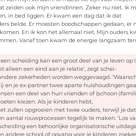
t zeiden ook mijn vriendinnen. Zeker nu niet. Ik 
n, in bed liggen. Er kwam een dag dat ik dat
ers belde. Er moesten boodschappen gedaan, er 
 komen. En ik kon het allemaal niet. Mijn ouders 
emmen. Vanaf toen kwam de energie langzaam teru
 een scheiding kan een groot deel van je leven op 
 alleen een eind aan je relatie’, zegt schei-
 andere zekerheden worden weggevaagd. ‘Waarschi
 jij en je ex-partner twee aparte huishoudingen ga
nsen een deel van hun vrienden of (schoon-)famili
eten kiezen. Als je kinderen hebt,
et zullen opgroeien met twee ouders, terwijl je dat 
en aantal rouwprocessen tegelijk te maken. ’Los v
cheiding een behoorlijke organisatorische uitdagi
en andere school of opvang voor je kinderen zoeke