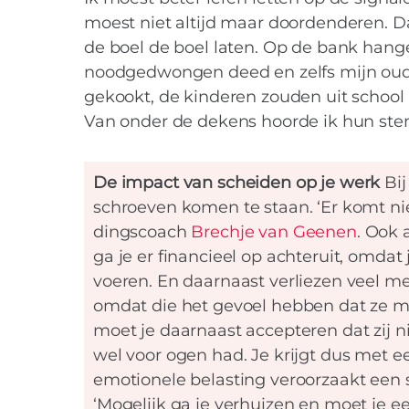
moest niet altijd maar doordenderen. Da
de boel de boel laten. Op de bank hange
noodgedwongen deed en zelfs mijn oud
gekookt, de kinderen zouden uit school
Van onder de dekens hoorde ik hun st
De impact van scheiden op je werk
Bij
schroeven komen te staan. ‘Er komt niet
dingscoach
Brechje van Geenen
. Ook
ga je er financieel op achteruit, omdat
voeren. En daarnaast verliezen veel me
omdat die het gevoel hebben dat ze mo
moet je daarnaast accepteren dat zij ni
wel voor ogen had. Je krijgt dus met e
emotionele belasting veroorzaakt een s
‘Mogelijk ga je verhuizen en moet je e