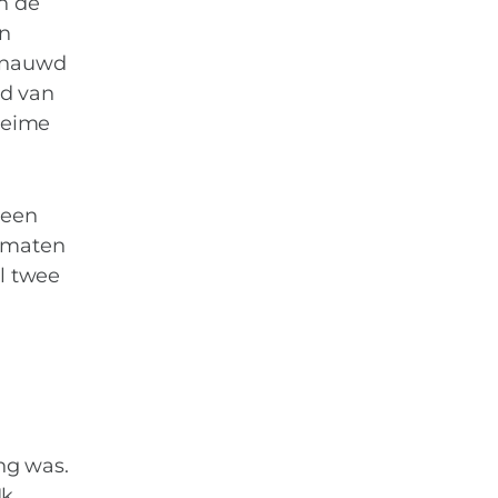
n de
jn
benauwd
id van
heime
 een
dematen
al twee
ing was.
Ik