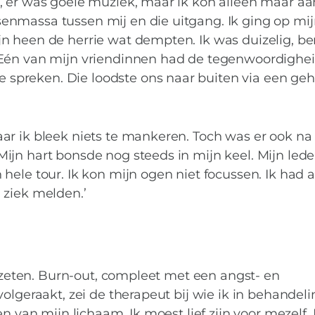
, er was goeie muziek, maar ik kon alleen maar aa
nmassa tussen mij en die uitgang. Ik ging op mi
jn heen de herrie wat dempten. Ik was duizelig, 
 Eén van mijn vriendinnen had de tegenwoordighe
spreken. Die loodste ons naar buiten via een ge
ar ik bleek niets te mankeren. Toch was er ook na
ijn hart bonsde nog steeds in mijn keel. Mijn le
hele tour. Ik kon mijn ogen niet focussen. Ik had 
 ziek melden.’
gezeten. Burn-out, compleet met een angst- en
olgeraakt, zei de therapeut bij wie ik in behandel
n van mijn lichaam. Ik moest lief zijn voor mezelf. 