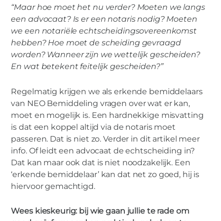
“Maar hoe moet het nu verder? Moeten we langs
een advocaat? Is er een notaris nodig? Moeten
we een notariële echtscheidingsovereenkomst
MIES PARTNERS
hebben? Hoe moet de scheiding gevraagd
Kunnen we scheiden zonder notaris of
worden? Wanneer zijn we wettelijk gescheiden?
advocaat?
En wat betekent feitelijk gescheiden?”
Regelmatig krijgen we als erkende bemiddelaars
van NEO Bemiddeling vragen over wat er kan,
moet en mogelijk is. Een hardnekkige misvatting
is dat een koppel altijd via de notaris moet
passeren. Dat is niet zo. Verder in dit artikel meer
info. Of leidt een advocaat de echtscheiding in?
Dat kan maar ook dat is niet noodzakelijk. Een
‘erkende bemiddelaar’ kan dat net zo goed, hij is
hiervoor gemachtigd.
Wees kieskeurig: bij wie gaan jullie te rade om