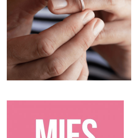
ARTIKELEN
,
IN DE KIJKER
,
TIPS
10 Belangrijke regels voor als jij en je partner uit elkaar gaan.