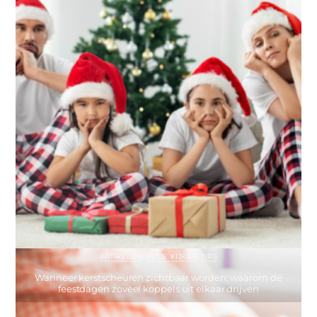
ARTIKELEN
,
IN DE KIJKER
,
TIPS
Wanneer kerstscheuren zichtbaar worden: waarom de
feestdagen zoveel koppels uit elkaar drijven