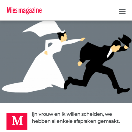
Mies magazine
M
ERIC DE CORTE & CINDY CAPELLEMAN
27 SEPTEMBER 2017
ijn vrouw en ik willen scheiden, we
SCHEIDEN
1
hebben al enkele afspraken gemaakt.