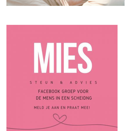
IN DE KIJKER
,
MAN
Blog van Gerard: verruim je netwerk, ga nieuwe dingen doen