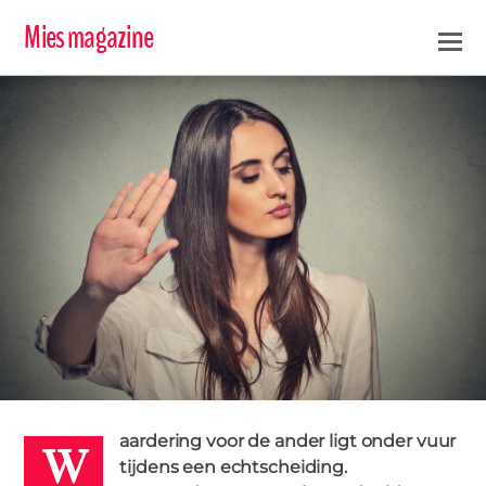
Mies magazine
W
META
10 DECEMBER 2018
aardering voor de ander ligt onder vuur
MINACHTING
PARTNERS
RELATIE
0
tijdens een echtscheiding.