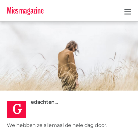
Mies magazine
G
SCHEIDING
VIDEO
0
YVONNE
11 JUNI 2019
edachten…
MIES PARTNERS
We hebben ze allemaal de hele dag door.
Negatieve gedachten over mezelf na