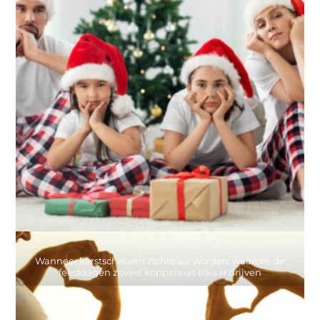
ARTIKELEN
,
IN DE KIJKER
,
TIPS
Wanneer kerstscheuren zichtbaar worden: waarom de
feestdagen zoveel koppels uit elkaar drijven