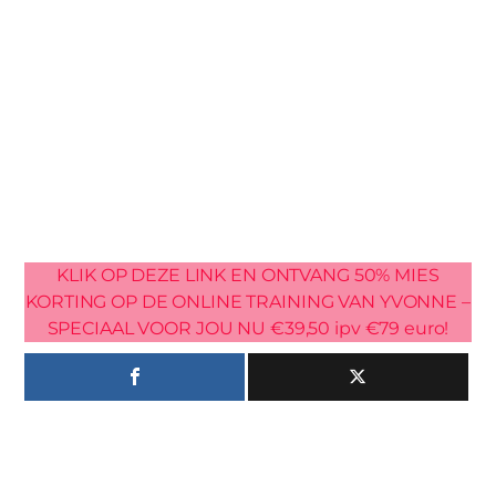
KLIK OP DEZE LINK EN ONTVANG 50% MIES
KORTING OP DE ONLINE TRAINING VAN YVONNE –
SPECIAAL VOOR JOU NU €39,50 ipv €79 euro!