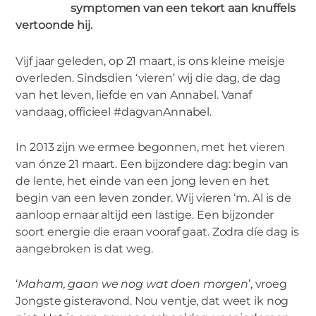
symptomen van een tekort aan knuffels
vertoonde hij.
Vijf jaar geleden, op 21 maart, is ons kleine meisje
VROUW
overleden. Sindsdien ‘vieren’ wij die dag, de dag
Ode aan Annabel #dagvanAnnabel
van het leven, liefde en van Annabel. Vanaf
vandaag, officieel #dagvanAnnabel.
In 2013 zijn we ermee begonnen, met het vieren
van ónze 21 maart. Een bijzondere dag: begin van
de lente, het einde van een jong leven en het
begin van een leven zonder. Wij vieren ‘m. Al is de
aanloop ernaar altijd een lastige. Een bijzonder
soort energie die eraan vooraf gaat. Zodra díe dag is
aangebroken is dat weg.
‘
Maham, gaan we nog wat doen morgen
’, vroeg
Jongste gisteravond. Nou ventje, dat weet ik nog