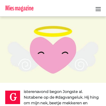
Mies magazine
G
#DAGVANANNABEL
2
TESSA
21 MAART 2017
isterenavond begon Jongste al.
Notabene op de #dagvangeluk. Hij hing
om mijn nek, beetje mekkeren en