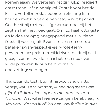
komen eraan. We vertellen het zijn juf. Zij reageert
ontzettend lief en begripvol. Ze stelt voor het de
klas te vertellen zodat iedereen rekening kan
houden met zijn gevoel vandaag. Vindt hij goed.
Ook heeft hij met haar afgesproken, dat hij het
zegt als het niet goed gaat. Om 12u haal ik Jongste
en Middelste op: ginnegappend met zijn vriend
fietst hij voor mij uit. Even later, tussen een de-
betekenis-van-respect-is-een-holle-term-
geworden gesprek met Middelste, meldt hij dat hij
graag naar huis wilde, maar het toch nog even
wilde proberen. Ik prijs hem voor zijn
doorzettingsvermogen.
Thuis, aan de tosti, begint hij weer: ‘
mam?
’ Ja,
ventje, wat is er? ‘
Maham, ik heb nog steeds die
pijn. En ik kan niet stoppen met denken aan
Annabel
’. Wat wil je hiermee zeggen kerel, vraag ik.
‘Nou-hou, dat als ik bij jou ben voel ik die pijn niet.