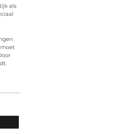
ijk als
ciaal
ingen
e moet
Door
dt.