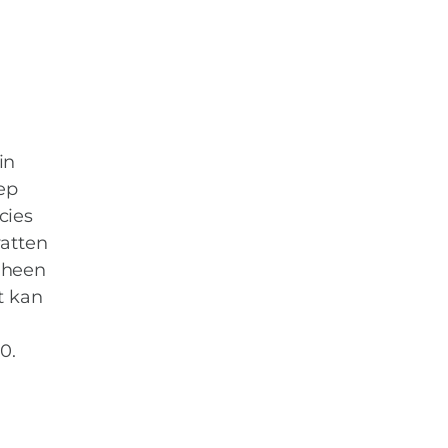
in
ep
cies
vatten
 heen
t kan
0.