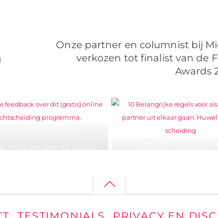
Onze partner en columnist bij Mi
verkozen tot finalist van de
g
Awards 2
ARTIKELEN
,
IN DE KIJKER
ARTIKELEN
,
IN DE KIJKER
,
T
je feedback over dit (gratis)
e echtscheiding programma.
10 Belangrijke regels voor als 
partner uit elkaar gaa
Back
to
CT
TESTIMONIALS
PRIVACY EN DIS