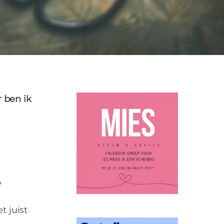
N
0
 ben ik
e
t juist