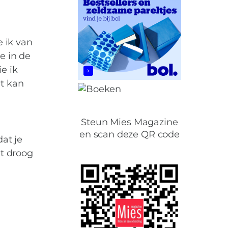
 ik van
e in de
e ik
et kan
Steun Mies Magazine
en scan deze QR code
at je
et droog