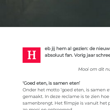
SISSEL
11 DECEMBER 2017
H
eb jij hem al gezien: de nieu
absoluut fan. Vorig jaar schreef
Mooi om dit nu
‘Goed eten, is samen eten’
Onder het motto ‘goed eten, is samen 
gemaakt. In deze reclame is te zien ho
samenbrengt. Het filmpje is vanuit het 
zo mooi en ontroerend.