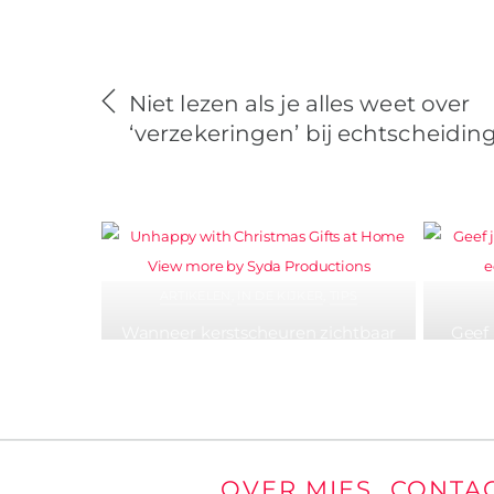
Niet lezen als je alles weet over
‘verzekeringen’ bij echtscheidin
ARTIKELEN
,
IN DE KIJKER
,
TIPS
Wanneer kerstscheuren zichtbaar
Geef 
worden: waarom de feestdagen zoveel
onlin
koppels uit elkaar drijven
OVER MIES
CONTA