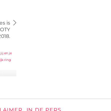
es is
 FOTY
018.
IPS
jij en je
n.
CLAIMER
IN DE PERS