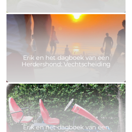
0
ERIK
23 APRIL 2021
Erik en het dagboek van een
Herdershond: Vechtscheiding
0
ERIK
16 APRIL 2021
Erik en het dagboek van een