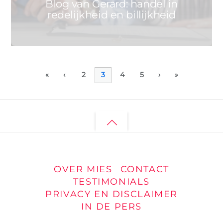
Blog van Gerard: handel in
redelijkheid en billijkheid
«
‹
2
3
4
5
›
»
Back
to
top
OVER MIES
CONTACT
TESTIMONIALS
PRIVACY EN DISCLAIMER
IN DE PERS