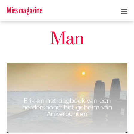
Mies magazine
Man
0
ERIK
21 MEI 2021
Erik en het dagboek van een
herdershond: het geheim van
Ankerpunten