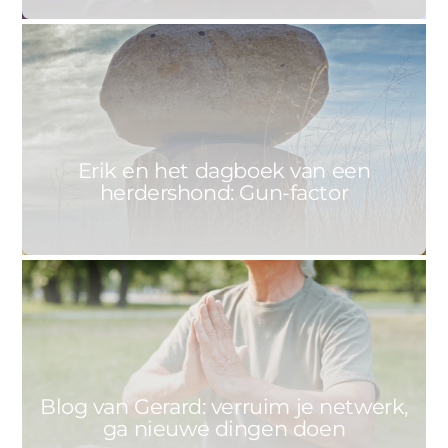
0
ERIK
1 MEI 2021
Erik en het dagboek van een
herdershond: Gun-factor
0
GERARD
28 APRIL 2021
Blog van Gerard: verruim je netwerk,
ga nieuwe dingen doen