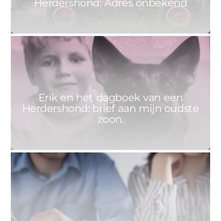
Herdershond: Adres onbekend
0
ERIK
11 APRIL 2021
Erik en het dagboek van een
Herdershond: brief aan mijn oudste
zoon.
0
GERARD
22 MAART 2021