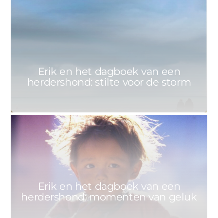
0
ERIK
14 MEI 2021
Erik en het dagboek van een
herdershond: stilte voor de storm
0
ERIK
7 MEI 2021
Erik en het dagboek van een
herdershond: momenten van geluk