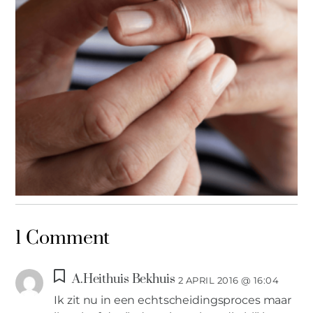
ARTIKELEN
,
IN DE KIJKER
,
TIPS
1 Comment
10 Belangrijke regels voor als jij en je partner uit elkaar gaan.
A.Heithuis Bekhuis
2 APRIL 2016 @ 16:04
Ik zit nu in een echtscheidingsproces maar