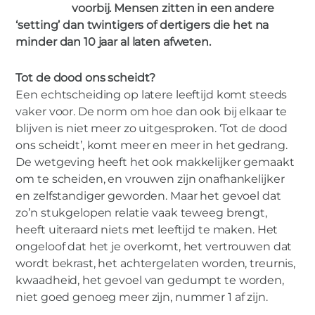
voorbij. Mensen zitten in een andere
‘setting’ dan twintigers of dertigers die het na
minder dan 10 jaar al laten afweten.
MIES PARTNERS
Scheiden op latere leeftijd – Grijze
Tot de dood ons scheidt?
echtscheidingen
Een echtscheiding op latere leeftijd komt steeds
vaker voor. De norm om hoe dan ook bij elkaar te
blijven is niet meer zo uitgesproken. ‘Tot de dood
ons scheidt’, komt meer en meer in het gedrang.
De wetgeving heeft het ook makkelijker gemaakt
om te scheiden, en vrouwen zijn onafhankelijker
en zelfstandiger geworden. Maar het gevoel dat
zo’n stukgelopen relatie vaak teweeg brengt,
heeft uiteraard niets met leeftijd te maken. Het
ongeloof dat het je overkomt, het vertrouwen dat
wordt bekrast, het achtergelaten worden, treurnis,
kwaadheid, het gevoel van gedumpt te worden,
niet goed genoeg meer zijn, nummer 1 af zijn.