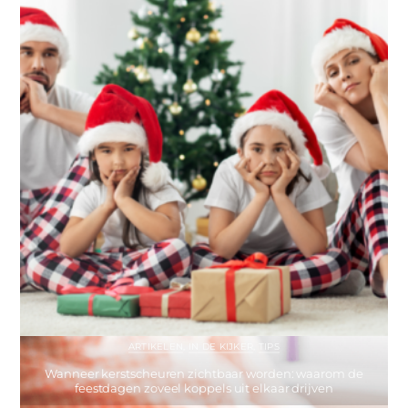
ARTIKELEN
,
IN DE KIJKER
,
TIPS
Wanneer kerstscheuren zichtbaar worden: waarom de
feestdagen zoveel koppels uit elkaar drijven