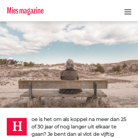
Mies magazine
H
ERIC DE CORTE & CINDY CAPELLEMAN
8 FEBRUARI 2016
oe is het om als koppel na meer dan 25
OUDEREN
SCHEIDEN
0
of 30 jaar of nog langer uit elkaar te
gaan? Je bent dan al vlot de vijftig