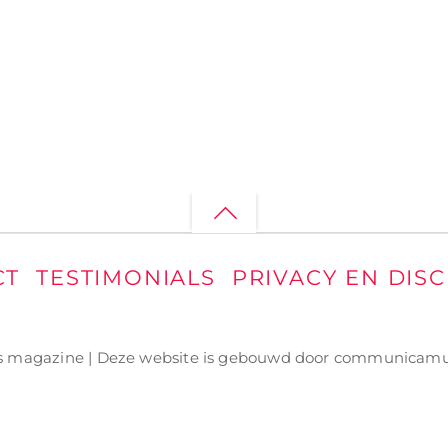
Back
to
CT
TESTIMONIALS
PRIVACY EN DIS
top
s magazine | Deze website is gebouwd door
communicamu