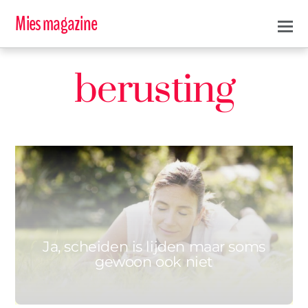
Mies magazine
berusting
0
KATHARINA
9 JUNI 2016
Ja, scheiden is lijden maar soms
gewoon ook niet