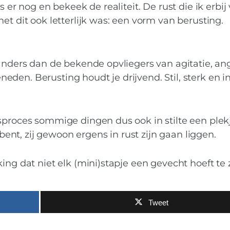
s er nog en bekeek de realiteit. De rust die ik erbij
et dit ook letterlijk was: een vorm van berusting.
 anders dan de bekende opvliegers van agitatie, an
den. Berusting houdt je drijvend. Stil, sterk en i
sproces sommige dingen dus ook in stilte een plek
 bent, zij gewoon ergens in rust zijn gaan liggen.
VROUW
ing dat niet elk (mini)stapje een gevecht hoeft te z
ijden maar soms gew
Tweet