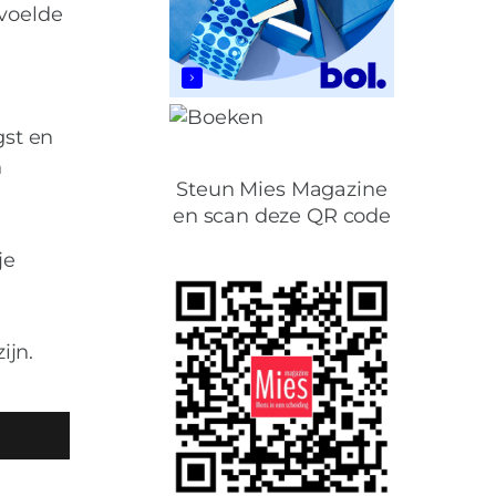
 voelde
gst en
n
Steun Mies Magazine
en scan deze QR code
je
ijn.
oon ook niet