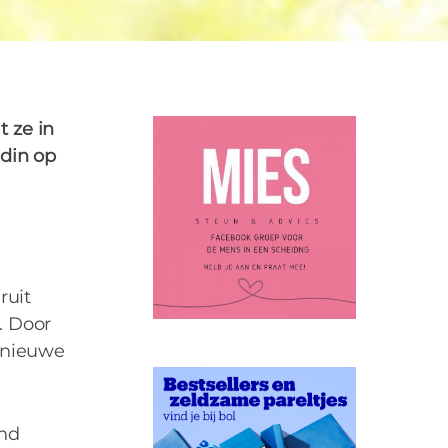
BERUSTING
FASE
0
t ze in
din op
ruit
. Door
 nieuwe
end