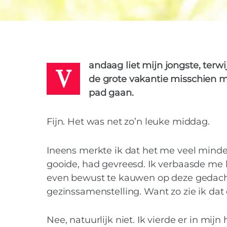
KATHARINA
9 JUNI 2016
V
andaag liet mijn jongste, terw
de grote vakantie misschien m
pad gaan.
Fijn. Het was net zo’n leuke middag.
Ineens merkte ik dat het me veel minder
gooide, had gevreesd. Ik verbaasde me h
even bewust te kauwen op deze gedach
gezinssamenstelling. Want zo zie ik dat
Nee, natuurlijk niet. Ik vierde er in mij