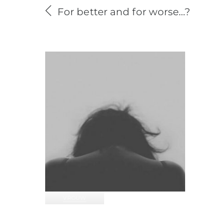
For better and for worse…?
VROUW
Brief aan Mies…