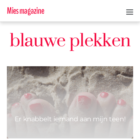
Mies magazine
blauwe plekken
0
ASTRID
22 JUNI 2021
Er knabbelt iemand aan mijn teen!