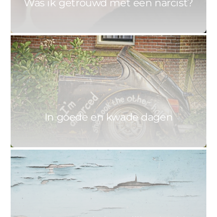
Was ik getrouwd met een narcist?
0
CORA
20 OKTOBER 2015
In goede en kwade dagen
0
MIES
30 SEPTEMBER 2015