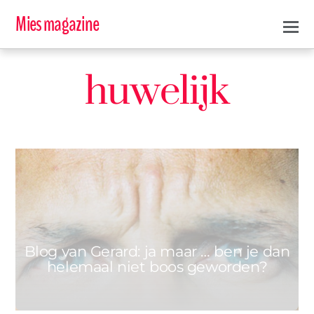
Mies magazine
huwelijk
0
GERARD
22 FEBRUARI 2021
Blog van Gerard: ja maar … ben je dan
helemaal niet boos geworden?