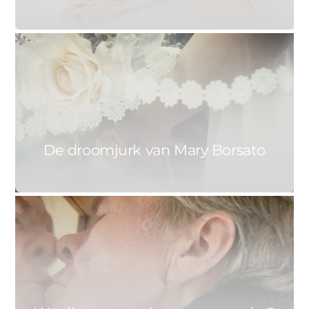
0
MIRJAM
28 NOVEMBER 2015
De droomjurk van Mary Borsato
0
MIES
22 OKTOBER 2015