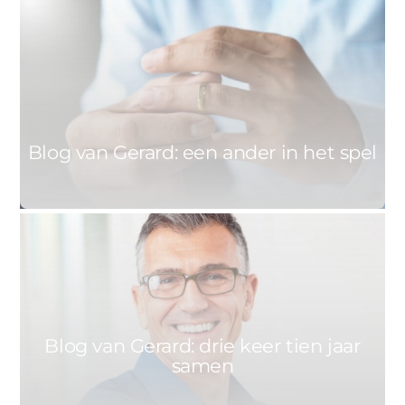
0
GERARD
26 NOVEMBER 2020
Blog van Gerard: een ander in het spel
0
GERARD
27 OKTOBER 2020
Blog van Gerard: drie keer tien jaar
samen