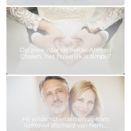
0
ANNET
25 SEPTEMBER 2020
Op zoek naar de liefde: Ahmed
Chaleh, ‘het huwelijk is simpel’
ERIC DE CORTE & CINDY CAPELLEMAN
21 SEPTEMBER 2020
0
Hij wilde scheiden en zij nam
liefdevol afscheid van hem…