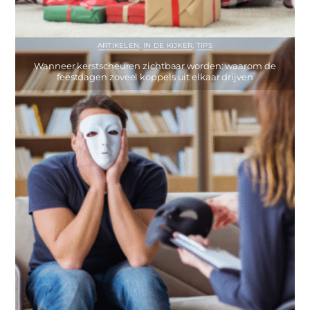
ARTIKELEN
,
IN DE KIJKER
,
TIPS
Wanneer kerstscheuren zichtbaar worden: waarom de
feestdagen zoveel koppels uit elkaar drijven