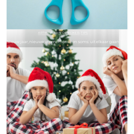
ARTIKELEN
,
IN DE KIJKER
,
TIPS
Nieuw jaar, nieuwe voornemens… en soms: uit elkaar gaan