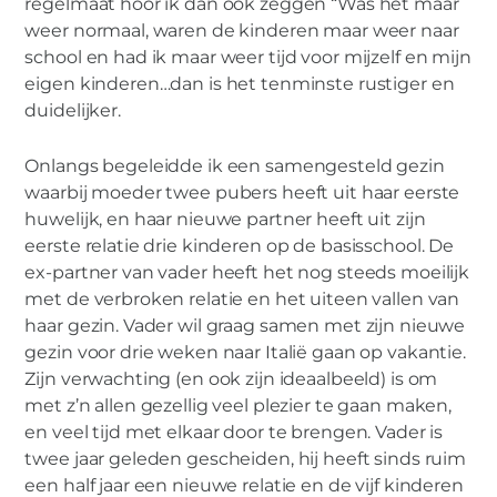
regelmaat hoor ik dan ook zeggen “Was het maar
weer normaal, waren de kinderen maar weer naar
school en had ik maar weer tijd voor mijzelf en mijn
eigen kinderen…dan is het tenminste rustiger en
duidelijker.
Onlangs begeleidde ik een samengesteld gezin
waarbij moeder twee pubers heeft uit haar eerste
huwelijk, en haar nieuwe partner heeft uit zijn
eerste relatie drie kinderen op de basisschool. De
ex-partner van vader heeft het nog steeds moeilijk
MIES PARTNERS
met de verbroken relatie en het uiteen vallen van
Vakantie Samengesteld Gezin –
haar gezin. Vader wil graag samen met zijn nieuwe
Iedereen heeft Belangen!
gezin voor drie weken naar Italië gaan op vakantie.
Zijn verwachting (en ook zijn ideaalbeeld) is om
met z’n allen gezellig veel plezier te gaan maken,
en veel tijd met elkaar door te brengen. Vader is
twee jaar geleden gescheiden, hij heeft sinds ruim
een half jaar een nieuwe relatie en de vijf kinderen