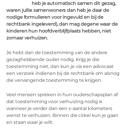
VERHUIZEN
heb je automatisch samen dit gezag,
0
waren jullie samenwoners dan heb je daar de
nodige formulieren voor ingevuld en bij de
rechtbank ingeleverd), dan mag degene waar de
MIES PARTNERS
kinderen hun hoofdverblijfplaats hebben, niet
Verhuizen?
zomaar verhuizen.
Je hebt dan de toestemming van de andere
gezaghebbende ouder nodig. Krijg je die
toestemming niet, dan kun je via een advocaat
een verzoek indienen bij de rechtbank om alsnog
die vervangende toestemming te krijgen.
Veel mensen spreken in hun ouderschapsplan af
dat toestemming voor verhuizing nodig is
wanneer je verder dan een x-aantal kilometers
wenst te verhuizen. Binnen die cirkel kun je gaan
en staan waar je wilt.