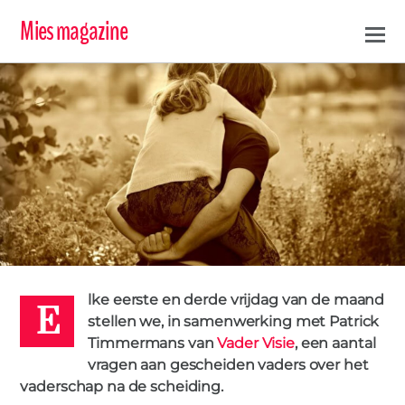
Mies magazine
E
VADER VISIE
0
PATRICK
4 JULI 2019
lke eerste en derde vrijdag van de maand
stellen we, in samenwerking met Patrick
Timmermans van
Vader Visie
, een aantal
vragen aan gescheiden vaders over het
MAN
vaderschap na de scheiding.
Vrijdag vragen aan gescheiden vaders: