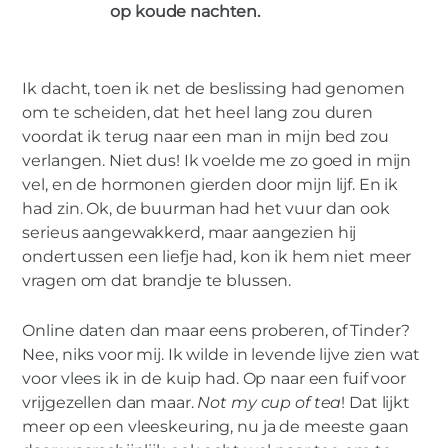
2015
op koude nachten.
INTIMITEIT
0
Ik dacht, toen ik net de beslissing had genomen
VROUW
om te scheiden, dat het heel lang zou duren
Zin…
voordat ik terug naar een man in mijn bed zou
verlangen. Niet dus! Ik voelde me zo goed in mijn
vel, en de hormonen gierden door mijn lijf. En ik
had zin. Ok, de buurman had het vuur dan ook
serieus aangewakkerd, maar aangezien hij
ondertussen een liefje had, kon ik hem niet meer
vragen om dat brandje te blussen.
Online daten dan maar eens proberen, of Tinder?
Nee, niks voor mij. Ik wilde in levende lijve zien wat
voor vlees ik in de kuip had. Op naar een fuif voor
vrijgezellen dan maar.
Not my cup of tea
! Dat lijkt
meer op een vleeskeuring, nu ja de meeste gaan