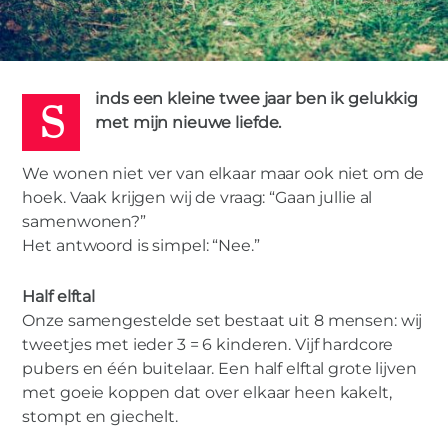
S
ALEXA
inds een kleine twee jaar ben ik gelukkig
10 OKTOBER
met mijn nieuwe liefde.
2017
LAT RELATIE
0
We wonen niet ver van elkaar maar ook niet om de
hoek. Vaak krijgen wij de vraag: “Gaan jullie al
samenwonen?”
Het antwoord is simpel: “Nee.”
Half elftal
Onze samengestelde set bestaat uit 8 mensen: wij
tweetjes met ieder 3 = 6 kinderen. Vijf hardcore
pubers en één buitelaar. Een half elftal grote lijven
met goeie koppen dat over elkaar heen kakelt,
VROUW
stompt en giechelt.
Aan de LAT