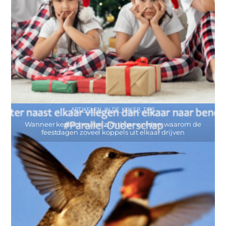
ARTIKELEN
,
IN DE KIJKER
,
TIPS
Wanneer kerstscheuren zichtbaar worden: waarom de
feestdagen zoveel koppels uit elkaar drijven