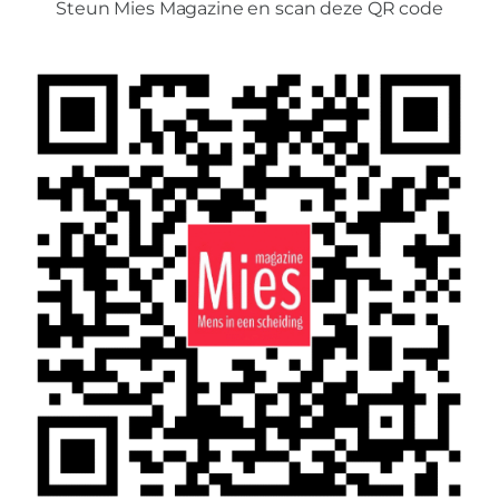
Steun Mies Magazine en scan deze QR code