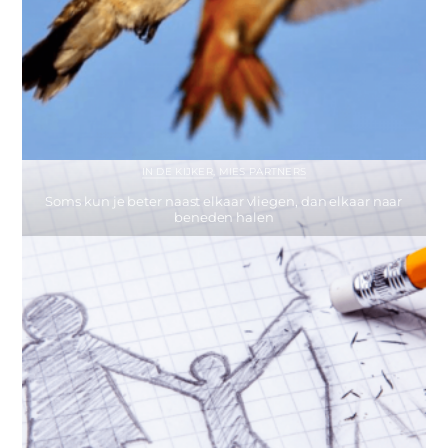
IN DE KIJKER
,
MIES PARTNERS
Soms kun je beter naast elkaar vliegen, dan elkaar naar
beneden halen