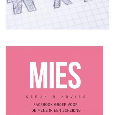
IN DE KIJKER
,
PODCASTS
Op zoek naar de liefde: Scheiden wat nu? In gesprek met
“Hugo”