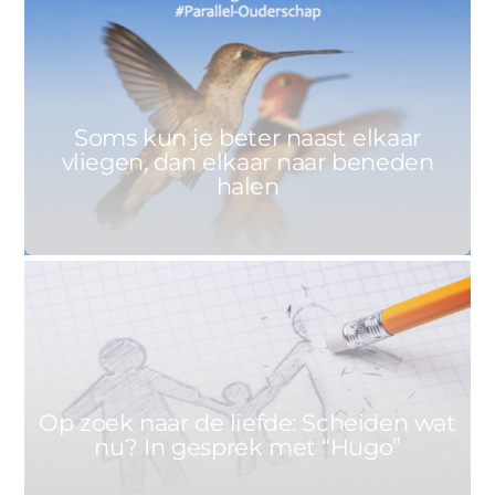
0
MARIEKE
10 SEPTEMBER 2021
Soms kun je beter naast elkaar
vliegen, dan elkaar naar beneden
halen
1
ANNET
8 SEPTEMBER 2021
Op zoek naar de liefde: Scheiden wat
nu? In gesprek met “Hugo”