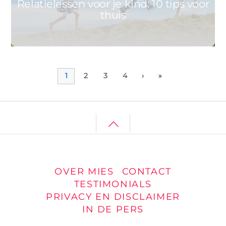
Relatielessen voor je kind: 10 tips voor
thuis
1
2
3
4
›
»
Back
to
top
OVER MIES
CONTACT
TESTIMONIALS
PRIVACY EN DISCLAIMER
IN DE PERS