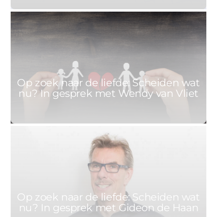
1
ANNET
26 AUGUSTUS 2021
Op zoek naar de liefde: Scheiden wat
nu? In gesprek met Wendy van Vliet
1
ANNET
15 JULI 2021
Op zoek naar de liefde: Scheiden wat
nu? In gesprek met Gideon de Haan