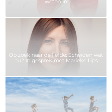
weten in
1
ANNET
16 JUNI 2021
Op zoek naar de liefde: Scheiden wat
nu? In gesprek met Marieke Lips
2
MARIEKE
16 JUNI 2021