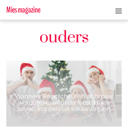
Mies magazine
ouders
0
MIES
10 DECEMBER 2025
Wanneer kerstscheuren zichtbaar
worden: waarom de feestdagen
zoveel koppels uit elkaar drijven