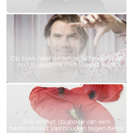
1
ANNET
30 JUNI 2021
Op zoek naar de liefde: Scheiden wat
nu? In gesprek met Steven Pont
0
ERIK
26 JUNI 2021
Erik en het dagboek van een
herdershond: vasthouden tegen beter