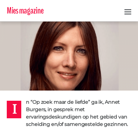
Mies magazine
I
ANNET
16 JUNI 2021
n “Op zoek maar de liefde” ga ik, Annet
KINDBEHARTIGER
KINDEREN
MIESMAGAZINE
OUDERS
SCHEIDING
1
Burgers, in gesprek met
ervaringsdeskundigen op het gebied van
scheiding en/of samengestelde gezinnen.
IN DE KIJKER
,
PODCASTS
Op zoek naar de liefde: Scheiden wat