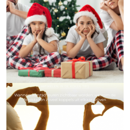
ARTIKELEN
,
IN DE KIJKER
,
TIPS
Wanneer kerstscheuren zichtbaar worden: waarom de
feestdagen zoveel koppels uit elkaar drijven