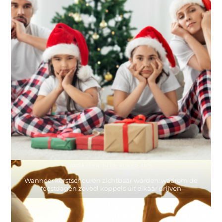
ARTIKELEN
,
IN DE KIJKER
,
TIPS
Wanneer kerstscheuren zichtbaar worden: waarom de
feestdagen zoveel koppels uit elkaar drijven