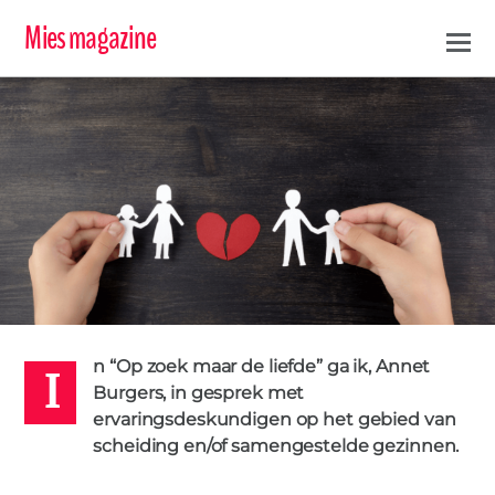
Mies magazine
I
ANNET
26 AUGUSTUS 2021
n “Op zoek maar de liefde” ga ik, Annet
BOEK
KENNISCENTRUM KIND EN SCHEIDING
KINDEREN
Burgers, in gesprek met
MIESMAGAZINE
OUDERS
SCHEIDING
SCHEIDINGSATLAS
ervaringsdeskundigen op het gebied van
1
scheiding en/of samengestelde gezinnen.
IN DE KIJKER
,
PODCASTS
Op zoek naar de liefde: Scheiden wat