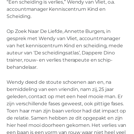
“Een scheiding is verlies,” Wendy van Vliet, o.a.
nu? In gesprek met Wendy van Vliet
accountmanager Kenniscentrum Kind en
Scheiding.
Op Zoek Naar De Liefde, Annette Burgers, in
gesprek met Wendy van Vliet, accountmanager
van het kenniscentrum Kind en scheiding, mede
auteur van ‘De scheidingsatlas’, Dappere Dino
trainer, rouw- en verlies therapeute en schip-
behandelaar.
Wendy deed de stoute schoenen aan en, na
bemiddeling van een vriendin, nam zij, 25 jaar
geleden, contact op met een heel mooie man. Er
zijn verschillende fases geweest, ook pittige fases.
Toen haar man zijn baan verloor had dat impact op
de relatie. Samen hebben ze dit opgepakt en zijn
hier heel mooi doorheen gekomen. Het verlies van
een baan is een vorm van rouw waar niet heel veel