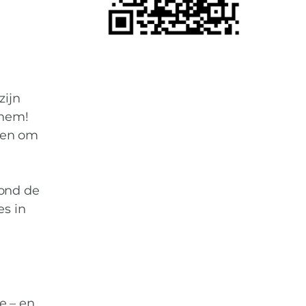
zijn
 hem!
aken om
tond de
es in
e
e – en