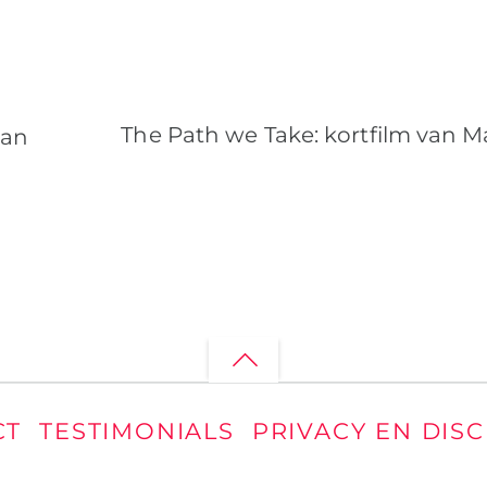
The Path we Take: kortfilm van M
kan
Back
to
CT
TESTIMONIALS
PRIVACY EN DIS
top