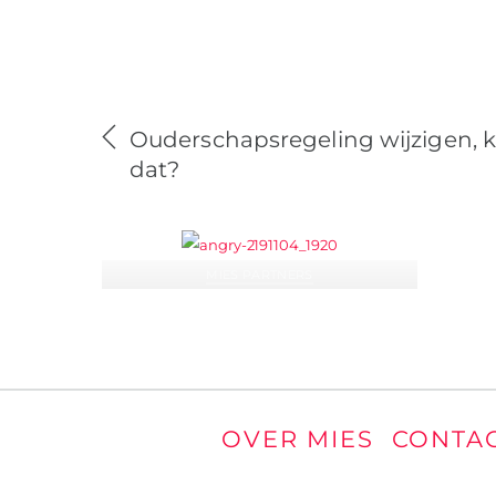
Ouderschapsregeling wijzigen, 
dat?
MIES PARTNERS
Elk moment kan de bom ontploffen –
of je nu een goede relatie met je ex
hebt of niet
OVER MIES
CONTA