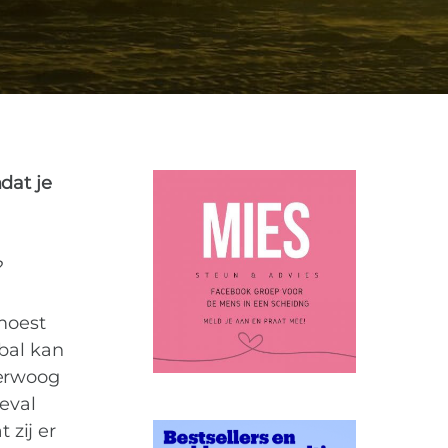
dat je
?
moest
bal kan
verwoog
eval
 zij er