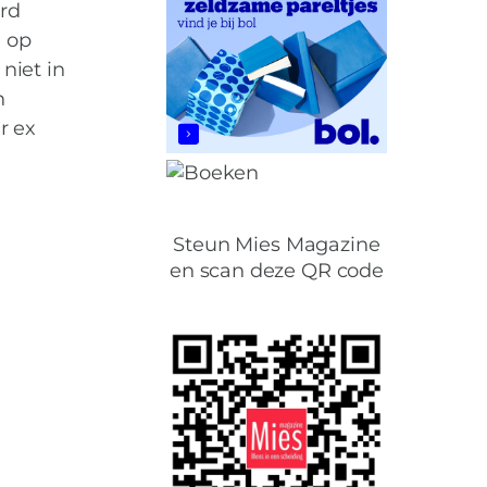
ard
n op
niet in
n
r ex
Steun Mies Magazine
en scan deze QR code