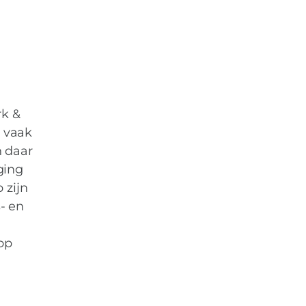
rk &
s vaak
n daar
ging
 zijn
s- en
 op