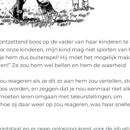
e scheiding
ontzettend boos op de vader van haar kinderen te 
or onze kinderen, mijn kind mag niet sporten van
zet je hem dus buitenspel! Hij móet het mogelijk m
teren!” Ze zou hem wel bellen en hem de waarheid
 zou reageren als ze dit zo aan hem zou vertellen, s
ij boos worden, en zeggen dat je nou eenmaal niet all
n moeten leren omgaan met teleurstellingen, om
 hoe zij daar weer op zou reageren, was haar snell
l ontstaat en er geen oplossing komt voor de situati