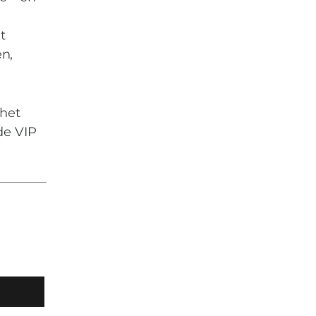
t
n,
 het
de VIP