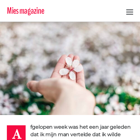
Mies magazine
A
MARIA
fgelopen week was het een jaar geleden
19 MAART 2018
dat ik mijn man vertelde dat ik wilde
BEGIN
JAAR
NIEUWE IK