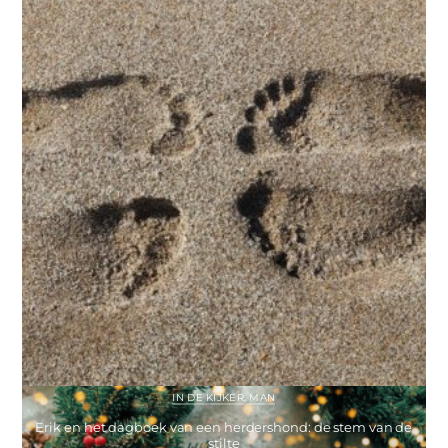
IN DE KIJKER
,
MAN
Erik en het dagboek van een herdershond: de stem van de
stilte