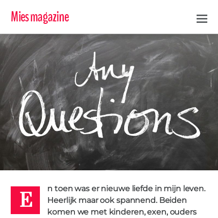
Mies magazine
E
LIEFDE
STIEFVADER
0
ALEXA
23 MAART 2016
n toen was er nieuwe liefde in mijn leven.
Heerlijk maar ook spannend. Beiden
komen we met kinderen, exen, ouders