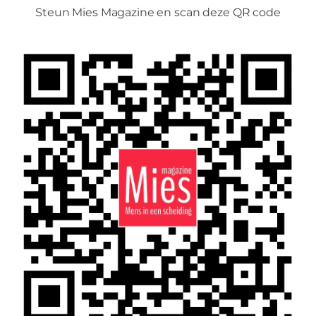
Steun Mies Magazine en scan deze QR code