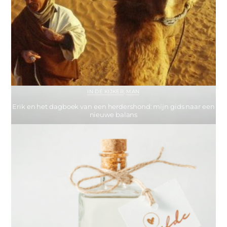
IN DE KIJKER
,
MAN
Erik en het dagboek van een herdershond: mijn gids naar een
nieuwe balans