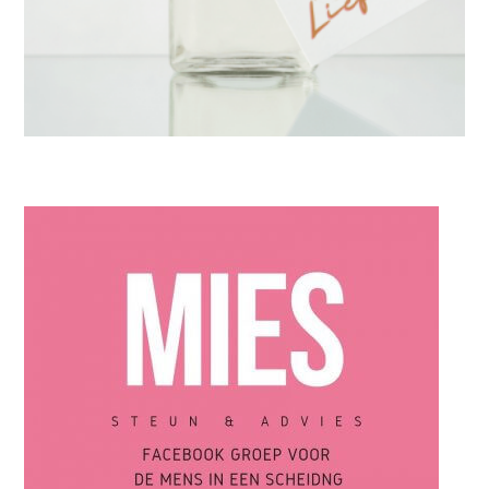
IN DE KIJKER
,
VROUW
De geur van liefde…