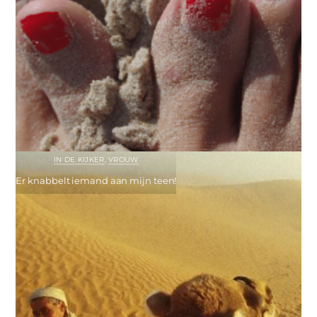
IN DE KIJKER
,
VROUW
Er knabbelt iemand aan mijn teen!