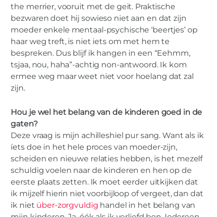
the merrier, vooruit met de geit. Praktische
bezwaren doet hij sowieso niet aan en dat zijn
moeder enkele mentaal-psychische ‘beertjes’ op
haar weg treft, is niet iets om met hem te
bespreken. Dus blijf ik hangen in een “Eehmm,
tsjaa, nou, haha”-achtig non-antwoord. Ik kom
ermee weg maar weet niet voor hoelang dat zal
zijn.
Hou je wel het belang van de kinderen goed in de
gaten?
Deze vraag is mijn achilleshiel pur sang. Want als ik
íets doe in het hele proces van moeder-zijn,
scheiden en nieuwe relaties hebben, is het mezelf
schuldig voelen naar de kinderen en hen op de
eerste plaats zetten. Ik moet eerder uitkijken dat
ik mijzelf hierin niet voorbijloop of vergeet, dan dat
ik niet
über-zorgvuldig
handel in het belang van
mijn kinderen. Ja, óók als ik verliefd ben. Iedereen