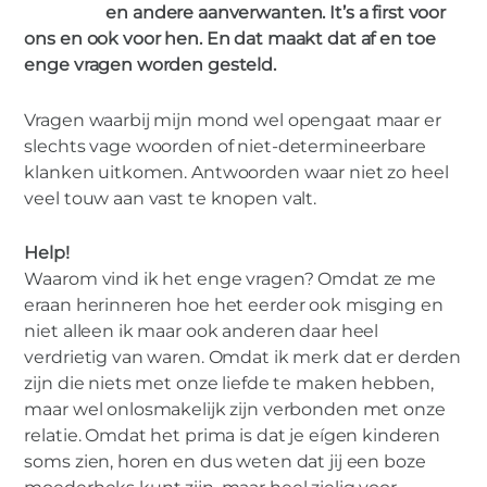
en andere aanverwanten. It’s a first voor
ons en ook voor hen. En dat maakt dat af en toe
enge vragen worden gesteld.
NIEUWE LIEFDE
“Is hij nou mijn stief-váder?” en andere
Vragen waarbij mijn mond wel opengaat maar er
enge vragen bij een nieuwe liefde
slechts vage woorden of niet-determineerbare
klanken uitkomen. Antwoorden waar niet zo heel
veel touw aan vast te knopen valt.
Help!
Waarom vind ik het enge vragen? Omdat ze me
eraan herinneren hoe het eerder ook misging en
niet alleen ik maar ook anderen daar heel
verdrietig van waren. Omdat ik merk dat er derden
zijn die niets met onze liefde te maken hebben,
maar wel onlosmakelijk zijn verbonden met onze
relatie. Omdat het prima is dat je eígen kinderen
soms zien, horen en dus weten dat jij een boze