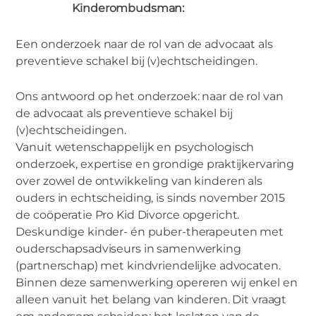
Kinderombudsman:
Een onderzoek naar de rol van de advocaat als
MIES PARTNERS
preventieve schakel bij (v)echtscheidingen.
De Kinderonbudsman: verkenning
naar de kindvriendelijke advocatuur
Ons antwoord op het onderzoek: naar de rol van
de advocaat als preventieve schakel bij
(v)echtscheidingen.
Vanuit wetenschappelijk en psychologisch
onderzoek, expertise en grondige praktijkervaring
over zowel de ontwikkeling van kinderen als
ouders in echtscheiding, is sinds november 2015
de coöperatie Pro Kid Divorce opgericht.
Deskundige kinder- én puber-therapeuten met
ouderschapsadviseurs in samenwerking
(partnerschap) met kindvriendelijke advocaten.
Binnen deze samenwerking opereren wij enkel en
alleen vanuit het belang van kinderen. Dit vraagt