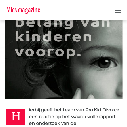
Mies magazine
H
KINDEROMBUDSMAN
ONDERZOEK
0
META
5 APRIL 2016
ierbij geeft het team van Pro Kid Divorce
een reactie op het waardevolle rapport
en onderzoek van de