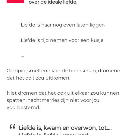
over de ideale liefde.
KINDEREN
OUDERS
0
Liefde is haar nog even laten liggen
MIES PARTNERS
Liefde is tijd nemen voor een kusje
Liefde is…
…
Grappig, smeltend van de boodschap, dromend
dat het ooit zou uitkomen.
Niet dromen dat het ook uit elkaar zou kunnen
spatten, nachtmerries zijn niet voor jou
voorbestemd.
Liefde is, kwam en overwon, tot….