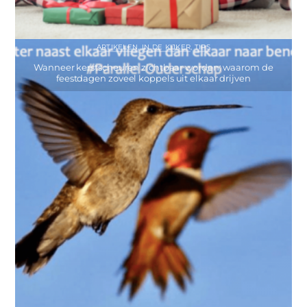
ARTIKELEN
,
IN DE KIJKER
,
TIPS
Wanneer kerstscheuren zichtbaar worden: waarom de
feestdagen zoveel koppels uit elkaar drijven