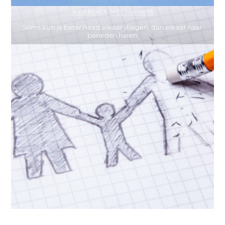
IN DE KIJKER
,
MIES PARTNERS
Soms kun je beter naast elkaar vliegen, dan elkaar naar
beneden halen
IN DE KIJKER
,
PODCASTS