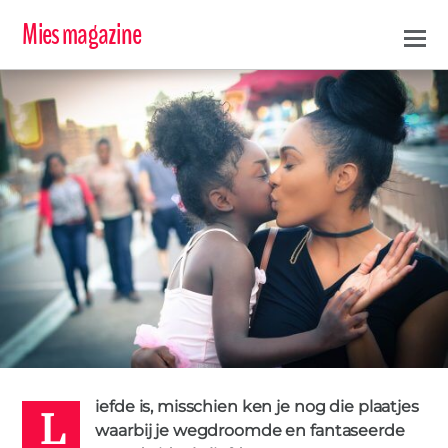
Mies magazine
L
iefde is, misschien ken je nog die plaatjes
BJORN
waarbij je wegdroomde en fantaseerde
9 MEI 2019