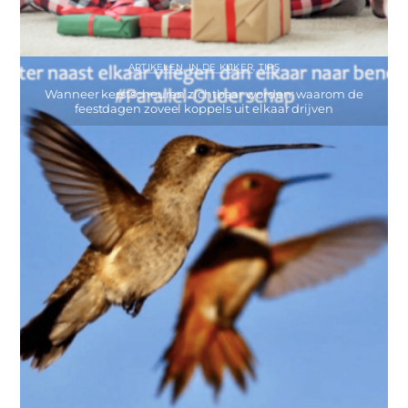
ARTIKELEN
,
IN DE KIJKER
,
TIPS
Wanneer kerstscheuren zichtbaar worden: waarom de
feestdagen zoveel koppels uit elkaar drijven