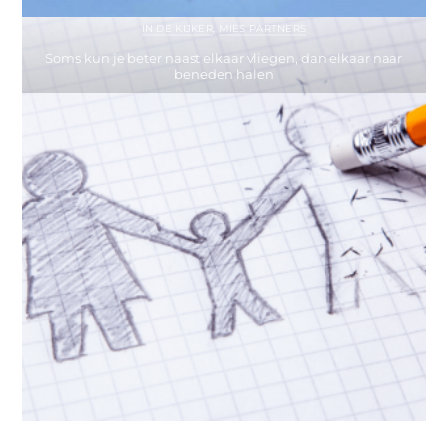
IN DE KIJKER
,
MIES PARTNERS
Soms kun je beter naast elkaar vliegen, dan elkaar naar
beneden halen
IN DE KIJKER
,
PODCASTS