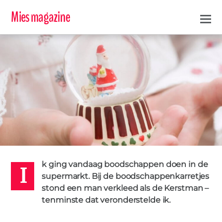
Mies magazine
I
KERSTMIS
KINDEREN
OUDERS
0
MIES
7 DECEMBER 2020
k ging vandaag boodschappen doen in de
supermarkt. Bij de boodschappenkarretjes
stond een man verkleed als de Kerstman –
tenminste dat veronderstelde ik.
IN DE KIJKER
,
MAN
Kerstverhaal – Mijn ontmoeting met de