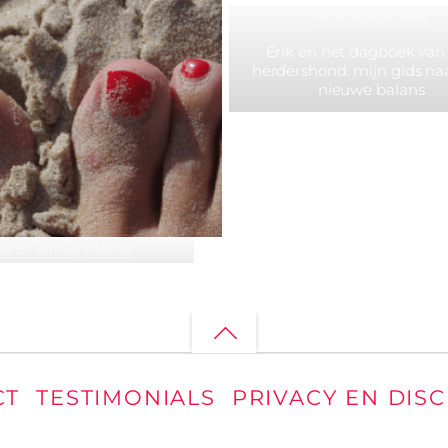
IN DE KIJKER
,
MAN
Erik en het dagboek van
herdershond: mijn gids na
nieuwe balans
IN DE KIJKER
,
VROUW
elt iemand aan mijn teen!
Back
to
CT
TESTIMONIALS
PRIVACY EN DIS
top