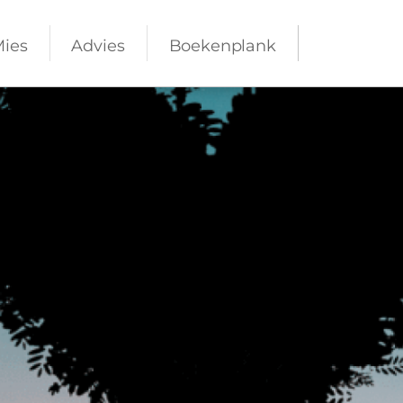
Mies
Advies
Boekenplank