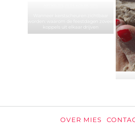
ARTIKELEN
,
IN DE KIJKER
,
TIPS
Wanneer kerstscheuren zichtbaar
worden: waarom de feestdagen zoveel
koppels uit elkaar drijven
Er knabb
OVER MIES
CONTA