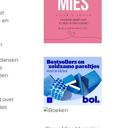
et
n en
n
t dansen
e
nzen
t over
ies
, Relatiecoach,