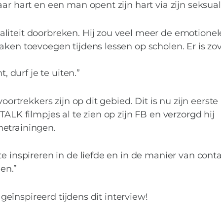
tscoach en Tantrisc
r hart en een man opent zijn hart via zijn seksuali
liteit doorbreken. Hij zou veel meer de emotionel
aken toevoegen tijdens lessen op scholen. Er is zo
, durf je te uiten.”
oortrekkers zijn op dit gebied. Dit is nu zijn eerste
TALK filmpjes al te zien op zijn FB en verzorgd hij
netrainingen.
e inspireren in de liefde en in de manier van cont
en.”
r geïnspireerd tijdens dit interview!