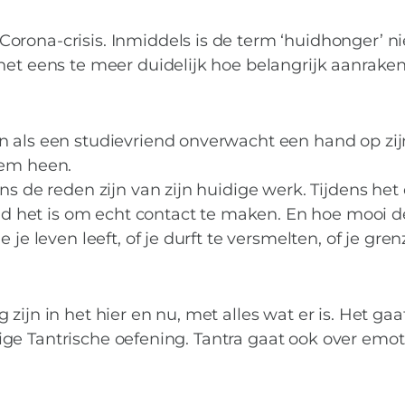
rona-crisis. Inmiddels is de term ‘huidhonger’ ni
het eens te meer duidelijk hoe belangrijk aanrake
n als een studievriend onverwacht een hand op zij
hem heen.
ns de reden zijn van zijn huidige werk. Tijdens he
nend het is om echt contact te maken. En hoe mooi d
 je leven leeft, of je durft te versmelten, of je gre
IN DE KIJKER
,
PODCASTS
zijn in het hier en nu, met alles wat er is. Het gaa
chtige Tantrische oefening. Tantra gaat ook over emot
e liefde: Paul Krol