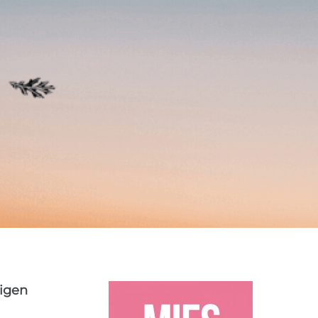
LEVEN
LIEFDE
RELATIECOACH
SCHEIDEN
0
digen