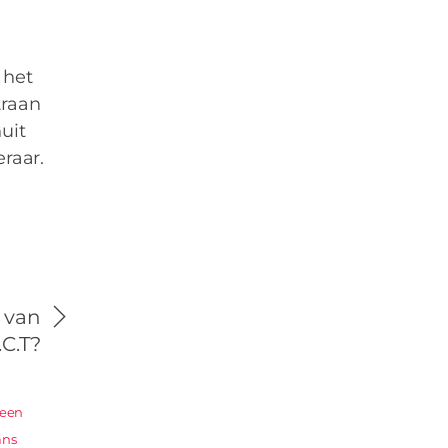
 het
traan
uit
raar.
 van
.C.T?