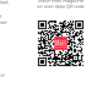
h masseur.
Steun Mies Magazine
teit.
en scan deze QR code
e
veel
act