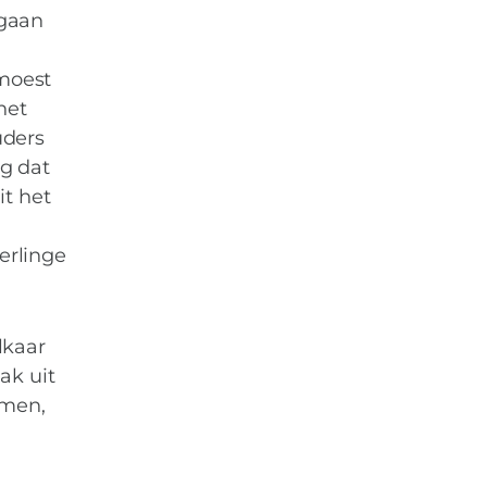
 gaan
 moest
het
uders
g dat
it het
erlinge
lkaar
ak uit
omen,