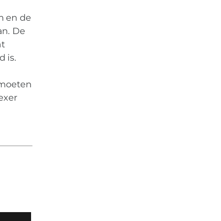
m en de
an. De
at
 is.
 moeten
exer
n