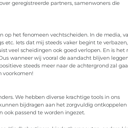
ver geregistreerde partners, samenwoners die
gen op het fenomeen vechtscheiden. In de media, v
ogs etc. Iets dat mij steeds vaker begint te verbazen
juist veel scheidingen ook goed verlopen. En is het 
! Dus wanneer wij vooral de aandacht blijven legge
 positieve steeds meer naar de achtergrond zal ga
MIES PARTNERS
en voorkomen!
een scheiding zor
plaatsvinden….
nders. We hebben diverse krachtige tools in ons
 kunnen bijdragen aan het zorgvuldig ontkoppelen
dan ook passend te worden ingezet.