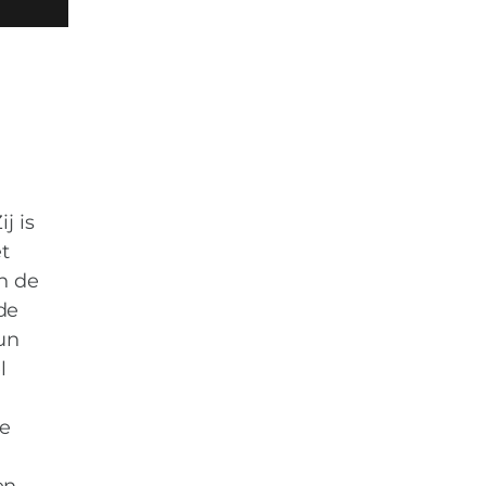
j is
t
n de
de
un
l
de
en