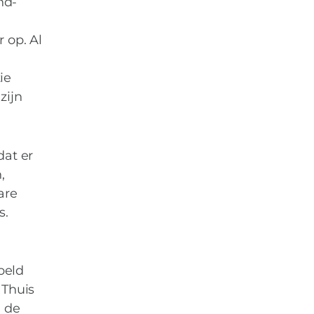
nd-
 op. Al
ie
zijn
at er
,
are
s.
beld
 Thuis
n de