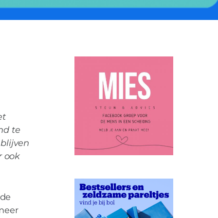
KIND
POSITIEF
SAMENWERKEN
0
et
nd te
blijven
r ook
 de
 meer