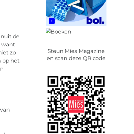
anuit de
, want
Steun Mies Magazine
niet zo
en scan deze QR code
n op het
an
gvuldig te laten
 van