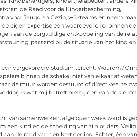
s, Kindbehartigers, kindertherapeuten, andere ki
ratoren, de Raad voor de Kinderbescherming,
ra voor Jeugd en Gezin, wijkteams en noem maar
t de eigen expertise een waardevolle rol binnen de
agen aan de zorgvuldige ontkoppeling van de relat
teuning, passend bij de situatie van het kind en 
n een vergevorderd stadium terecht. Waarom? Omd
 spelers binnen de schakel niet van elkaar af weten
naar de muur worden gestuurd of direct veel te zw
ing is wat mij betreft hierbij één van de sleutel
racht van samenwerken; afgelopen week werd is ge
m een kind en de scheiding van zijn ouders. Veilig
nd aan de rand van een kort geding. Echter, één va