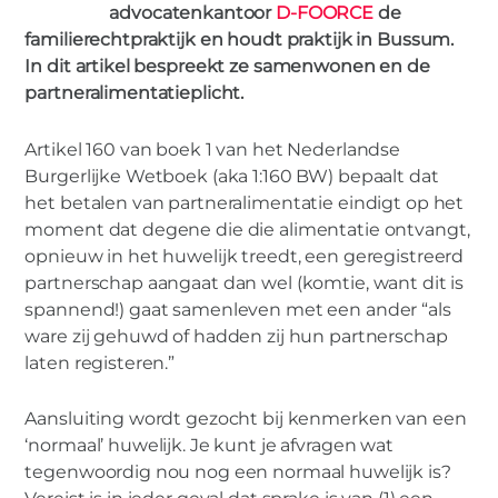
advocatenkantoor
D-FOORCE
de
familierechtpraktijk en houdt praktijk in Bussum.
In dit artikel bespreekt ze samenwonen en de
MIES PARTNERS
partneralimentatieplicht.
Samenwonen en de
partneralimentatieplicht
Artikel 160 van boek 1 van het Nederlandse
Burgerlijke Wetboek (aka 1:160 BW) bepaalt dat
het betalen van partneralimentatie eindigt op het
moment dat degene die die alimentatie ontvangt,
opnieuw in het huwelijk treedt, een geregistreerd
partnerschap aangaat dan wel (komtie, want dit is
spannend!) gaat samenleven met een ander “als
ware zij gehuwd of hadden zij hun partnerschap
laten registeren.”
Aansluiting wordt gezocht bij kenmerken van een
‘normaal’ huwelijk. Je kunt je afvragen wat
tegenwoordig nou nog een normaal huwelijk is?