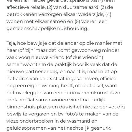
Vereist is in ieder geval dat sprake is van (1) een
affectieve relatie, (2) van duurzame aard, (3) de
betrokkenen verzorgen elkaar wederzijds, (4)
wonen met elkaar samen en (5) voeren een
gemeenschappelijke huishouding.
Tsja, hoe bewijs je dat de ander op die manier met
haar (of ‘zijn’ maar dat komt gewoonweg minder
vaak voor) nieuwe vriend (of dus vriendin)
samenwoont? In de praktijk hoor ik vaak dat de
nieuwe partner er dag en nacht is, maar niet op
het adres van de ex staat ingeschreven, officieel
nog een eigen woning heeft, of doet alsof, want
het overleggen van een huurovereenkomst is zo
gedaan. Dat samenwonen vindt natuurlijk
binnenshuis plaats en dus is het niet zo eenvoudig
bewijs te vergaren en bv. foto’s te maken van de
vieze onderbroeken in de wasmand en
geluidsopnamen van het nachtelijk gesnurk.