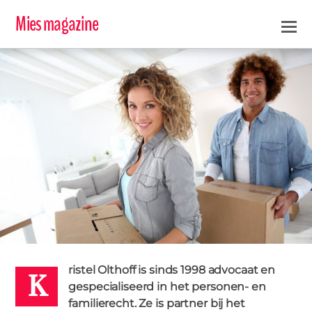
Mies magazine
K
PARTNERALIMENTATIE
0
MIES
23 JANUARI 2016
ristel Olthoff is sinds 1998 advocaat en
gespecialiseerd in het personen- en
familierecht. Ze is partner bij het