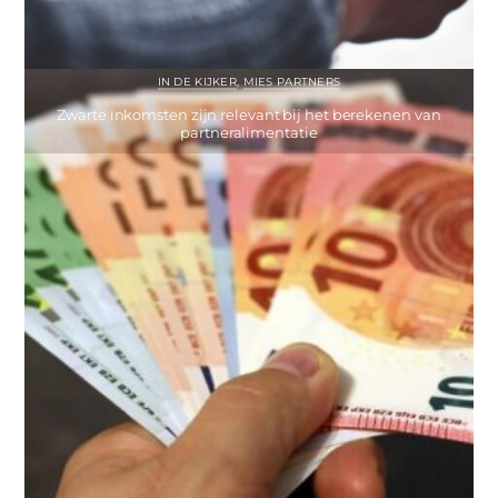
IN DE KIJKER
,
MIES PARTNERS
Zwarte inkomsten zijn relevant bij het berekenen van
partneralimentatie