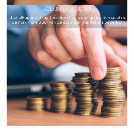
IN DE KIJKER
,
MIES PARTNERS
Is het afkopen van partneralimentatie een goed alternatief nu
de maximale duur van de partneralimentatie is beperkt?
IN DE KIJKER
,
MIES PARTNERS