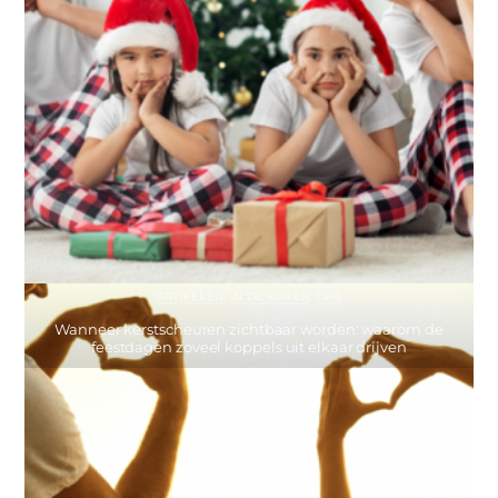
ARTIKELEN
,
IN DE KIJKER
,
TIPS
Wanneer kerstscheuren zichtbaar worden: waarom de
feestdagen zoveel koppels uit elkaar drijven