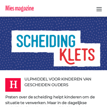
Mies magazine
H
BOEKEN
SCHEIDING
0
MIES
4 SEPTEMBER 2020
ULPMIDDEL VOOR KINDEREN VAN
GESCHEIDEN OUDERS
IN DE KIJKER
,
TIPS
Praten over de scheiding helpt kinderen om de
situatie te verwerken. Maar in de dagelijkse
Scheidingklets: nieuwste titel in