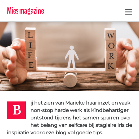
Mies magazine
B
IRIS
27 APRIL 2021
ij het zien van Marieke haar inzet en vaak
CARE
KINDBEHARTIGER
PROFESSIONALS
SELFCARE
ZELFSTANDIGEN
non-stop harde werk als Kindbehartiger
ZELFZORG
ZZP
ZZPER
ontstond tijdens het samen sparren over
0
het belang van selfcare bij stagiaire Iris de
IN DE KIJKER
,
MIES PARTNERS
,
TIPS
inspiratie voor deze blog vol goede tips.
Selfcare voor de (zelfstandige)