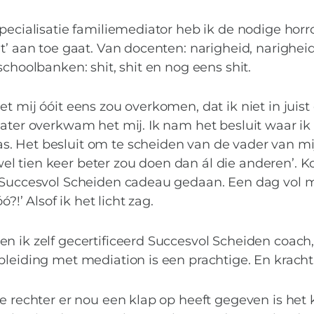
pecialisatie familiemediator heb ik de nodige horr
t’ aan toe gaat. Van docenten: narigheid, narighei
schoolbanken: shit, shit en nog eens shit.
t mij óóit eens zou overkomen, dat ik niet in juist
later overkwam het mij. Ik nam het besluit waar ik
. Het besluit om te scheiden van de vader van mi
l tien keer beter zou doen dan ál die anderen’. Ko
g Succesvol Scheiden cadeau gedaan. Een dag vol 
?!’ Alsof ik het licht zag.
n ik zelf gecertificeerd Succesvol Scheiden coach,
pleiding met mediation is een prachtige. En kracht
MIES PARTNERS
e rechter er nou een klap op heeft gegeven is het k