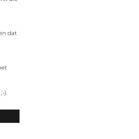
en dat
het
-).