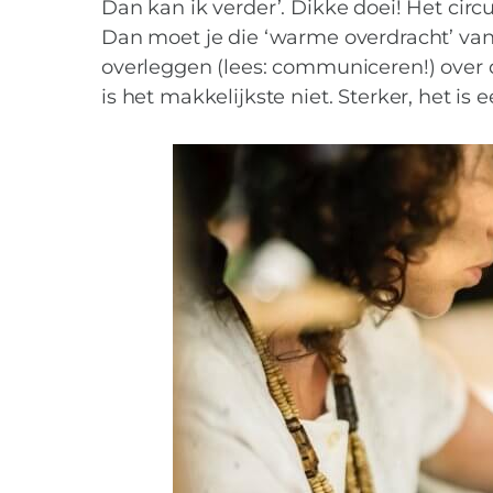
Shit appjes: beric
Dan kan ik verder’. Dikke doei! Het cir
Dan moet je die ‘warme overdracht’ van
overleggen (lees: communiceren!) over d
is het makkelijkste niet. Sterker, het is 