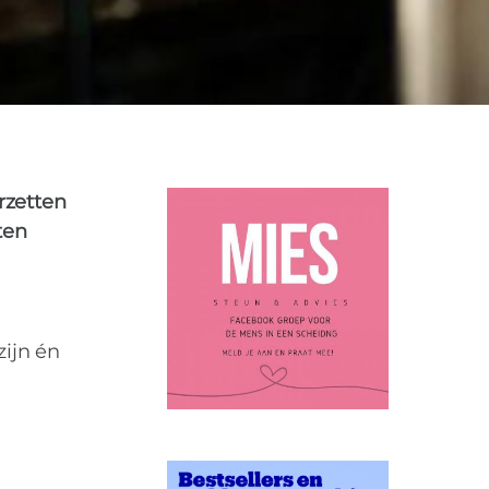
APPJES
COACHING
0
rzetten
ten
zijn én