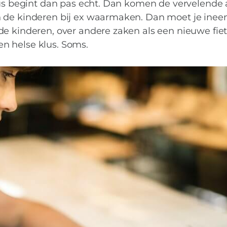
hten waar je dorst va
cus begint dan pas echt. Dan komen de vervelende 
 de kinderen bij ex waarmaken. Dan moet je inee
e kinderen, over andere zaken als een nieuwe fiet
een helse klus. Soms.