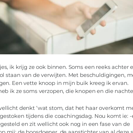
, ik krijg ze ook binnen. Soms een reeks achter e
ol staan van de verwijten. Met beschuldigingen, m
en. Een vette knoop in mijn buik kreeg ik ervan.
eb ik ze soms verzopen, die knopen en die nachten
r wellicht denkt ‘wat stom, dat het haar overkomt me
opgestoken tijdens die coachingsdag. Nou komt ie: -
urgesteld en zit wellicht ook nog in een fase van de
 op mij: de boosdoener, de aanstichter van al deze s