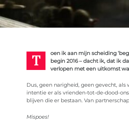
TESSA
14 OKTOBER 2017
T
oen ik aan mijn scheiding ‘be
begin 2016 – dacht ik, dat ik d
verlopen met een uitkomst waa
Dus, geen narigheid, geen gevecht, als
intentie er als vrienden-tot-de-dood-ons
blijven die er bestaan. Van partnersch
Mispoes!