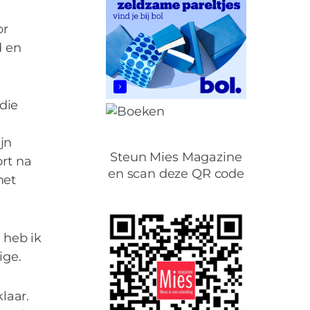
or
d en
 die
jn
Steun Mies Magazine
rt na
en scan deze QR code
met
 heb ik
ige.
laar.