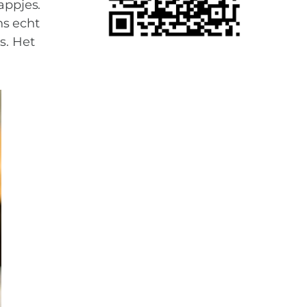
n krijgt
appjes.
ns echt
s. Het