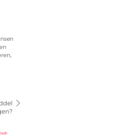
ensen
len
eren,
ddel
gen?