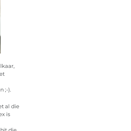
lkaar,
et
 ;-).
t al die
ex is
hit die