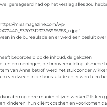
 wel gereageerd had op het verslag alles zou hebb
=”https://miesmagazine.com/wp-
2472440_5370331232366965683_n.jpg”
een in de bureaulade en er werd een besluit over
g heeft beoordeeld op de inhoud, de gekozen
feiten en meningen, de bronvermelding alsmede h
stem van Anna betrof, werd het stuk zonder wikken
tem verdween in de bureaulade en er werd een bes
advocaten op deze manier blijven werken? Ik ken 
van kinderen, hun cliënt coachen en voorkomen da