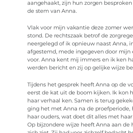
aangehaakt, zijn hun zorgen besproken 
de stem van Anna.
Vlak voor mijn vakantie deze zomer wer
stond. De rechtszaak betrof de zorgreg
neergelegd of ik opnieuw naast Anna, i
afgestemd, mede ingegeven door mijn eer
voor. Anna kent mij immers en ik ken ha
werden bericht en zij op gelijke wijze 
Tijdens het gesprek heeft Anna op de v
eerst de kat uit de boom kijken. Ik kon
haar verhaal ken. Samen is terug gekeke
ging het met Anna na de proefperiode, h
Het terzijde sch
haar ouders, wat doet dit alles met haar
Op bijzondere wijze heeft Anna aan de 
zich ziet. Zij had voor zichzelf bedacht 