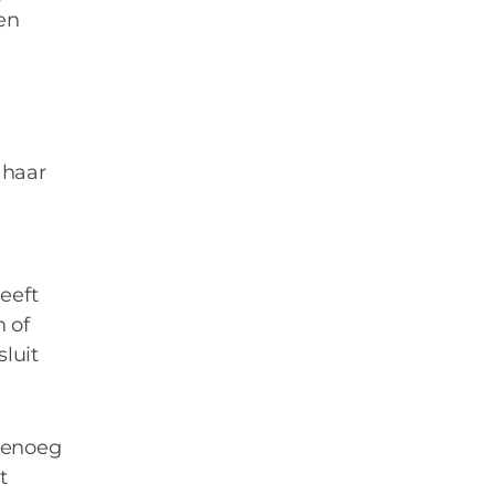
en
 haar
eeft
 of
luit
genoeg
t