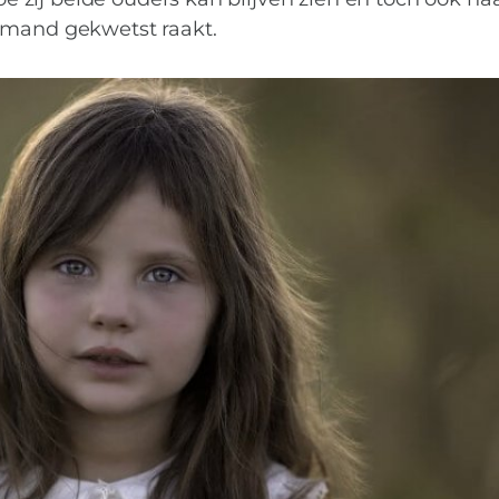
kind?
emand gekwetst raakt.