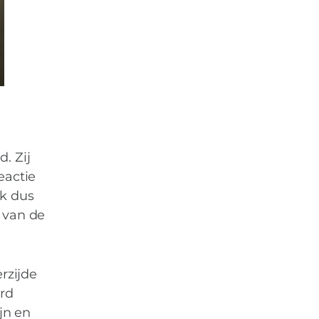
. Zij
eactie
ek dus
 van de
rzijde
erd
jn en