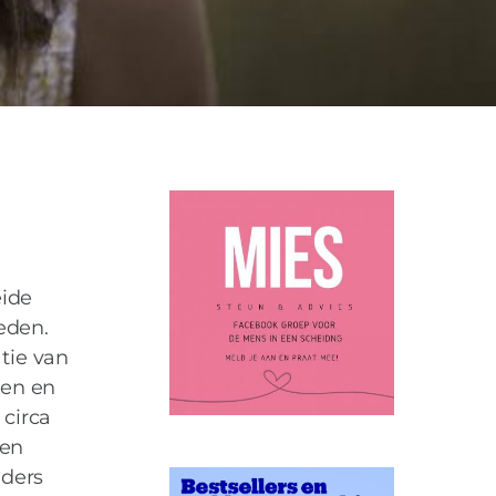
KINDBEHARTIGERS
STEM VAN HET KIND
0
eide
eden.
tie van
den en
 circa
een
uders