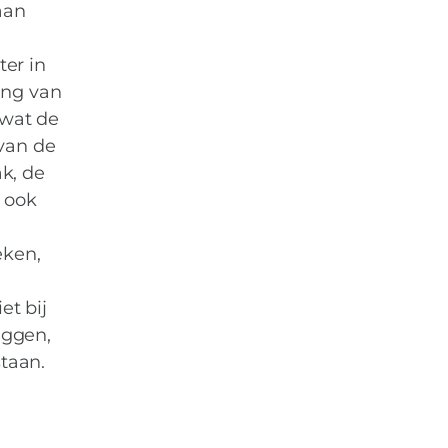
aan
er in
ing van
 wat de
rvan de
k, de
 ook
eken,
et bij
eggen,
taan.