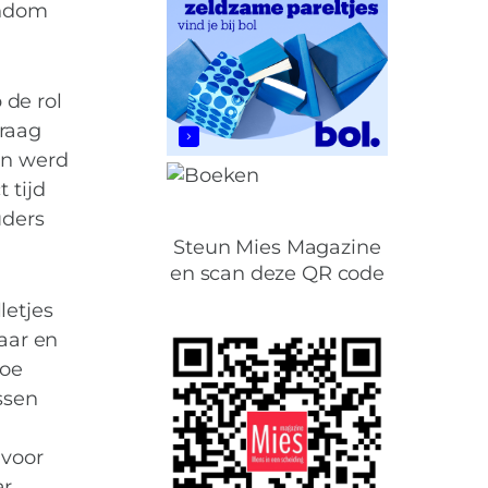
ondom
 de rol
vraag
en werd
 tijd
uders
Steun Mies Magazine
en scan deze QR code
letjes
aar en
Hoe
ssen
lag in belang van
 voor
ar