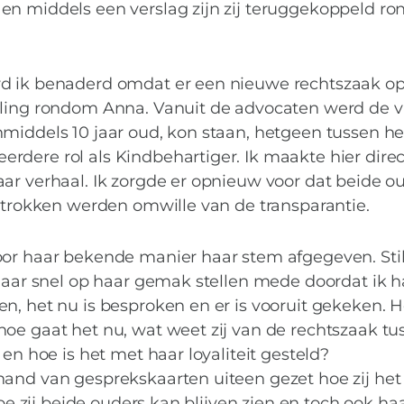
en middels een verslag zijn zij teruggekoppeld r
d ik benaderd omdat er een nieuwe rechtszaak op
eling rondom Anna. Vanuit de advocaten werd de 
nmiddels 10 jaar oud, kon staan, hetgeen tussen h
dere rol als Kindbehartiger. Ik maakte hier direct
ar verhaal. Ik zorgde er opnieuw voor dat beide o
betrokken werden omwille van de transparantie.
oor haar bekende manier haar stem afgegeven. Stil
 haar snel op haar gemak stellen mede doordat ik h
n, het nu is besproken en er is vooruit gekeken. 
MIES PARTNERS
oe gaat het nu, wat weet zij van de rechtszaak tu
uiven van kind-vers
 en hoe is het met haar loyaliteit gesteld?
hand van gesprekskaarten uiteen gezet hoe zij het
hoe zij beide ouders kan blijven zien en toch ook ha