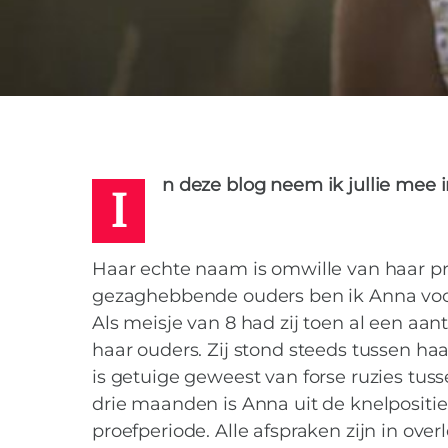
MARIEKE
5 SEPTEMBER 2017
I
n deze blog neem ik jullie mee 
Haar echte naam is omwille van haar p
gezaghebbende ouders ben ik Anna voor
Als meisje van 8 had zij toen al een aa
haar ouders. Zij stond steeds tussen ha
is getuige geweest van forse ruzies tus
drie maanden is Anna uit de knelposit
proefperiode. Alle afspraken zijn in ove