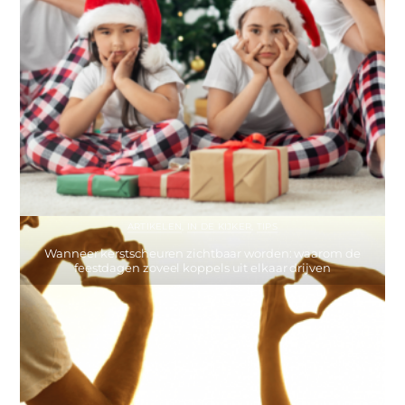
ARTIKELEN
,
IN DE KIJKER
,
TIPS
Wanneer kerstscheuren zichtbaar worden: waarom de
feestdagen zoveel koppels uit elkaar drijven