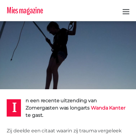
Mies magazine
I
MURIËL
28 OKTOBER 2019
n een recente uitzending van
SCHEIDING
TRAUMA
0
Zomergasten was longarts
Wanda Kanter
te gast.
Zij deelde een citaat waarin zij trauma vergeleek
VROUW