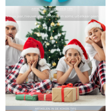
ARTIKELEN
,
IN DE KIJKER
,
TIPS
Nieuw jaar, nieuwe voornemens… en soms: uit elkaar gaan
ARTIKELEN
,
IN DE KIJKER
,
TIPS