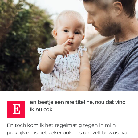
E
0
MIRIAM
2 MEI 2018
en beetje een rare titel he, nou dat vind
ik nu ook.
En toch kom ik het regelmatig tegen in mijn
praktijk en is het zeker ook iets om zelf bewust van