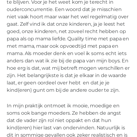
te blijven. Voor je het weet kom je terecht in
ouderconcurrentie. Een woord dat je misschien
niet vaak hoort maar waar het wel regelmatig over
gaat. Zelf vind ik dat onze kinderen, ja je leest het
goed, onze kinderen, net zoveel recht hebben op
papa als op mama liefde. Quality time met papa en
met mama, maar ook opvoedtijd met papa en
mama. Als moeder denk en voel ik soms echt iets
anders dan wat ik zie bij de papa van mijn boys. En
hoe erg is dat, wat mij betreft mogen verschillen er
zijn. Het belangrijkste is dat je elkaar in de waarde
laat, er geen oordeel over hebt en dat je je
kind(eren) gunt om bij de andere ouder te zijn.
In mijn praktijk ontmoet ik mooie, moedige en
soms ook bange moeders. Ze hebben de angst
dat de vader zijn rol niet oppakt en dat hun
VROUW
kind(eren) hier last van ondervinden. Natuurlijk is
Vader vs moeder, de concurrentie
dit in sommige gevallen ook zeker realistisch en is