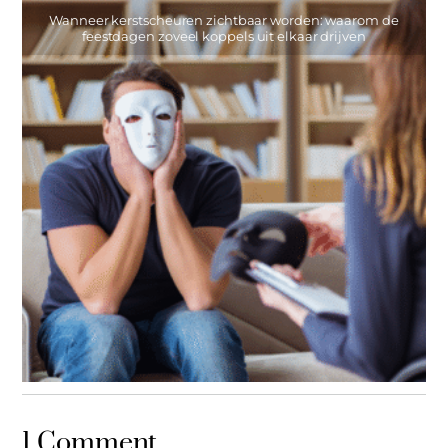
Wanneer kerstscheuren zichtbaar worden: waarom de
feestdagen zoveel koppels uit elkaar drijven
ARTIKELEN
,
IN DE KIJKER
1 Comment
Scheiden van een narcist: het onzichtbare gevecht achter
gesloten deuren